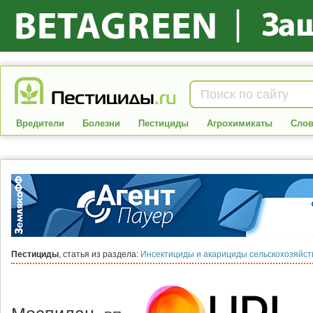
Вредители
Болезни
Пестициды
Агрохимикаты
Слов
Пестициды
, статья из раздела:
Инсектициды и акарициды сельскохозяйс