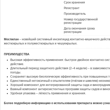
Срок хранения
Регистрант
Производитель
Номер государственной
регистрации
Дата окончания срока
регистрации
Моспилан
– новейший системный инсектицид контактно-кишечного дейст
жесткокрылых и полужесткокрылых и чешуекрылых.
ПРЕИМУЩЕСТВА
Высокая эффективность применения: быстрое двойное контактно-си
действие.
Длительный период защитного действия (2–4 недели) – в зависимости
погоды.
Сохраняет высокую биологическую эффективность при повышенных т
Единственный нетоксичный к опылителям (пчёлам и шмелям) неонико
Хороший компонент для интегрированной защиты сада и виноградник
Важный компонент антирезистентных программ защиты садов и виног
Удобная упаковка – лёгкость применения и хранения.
Более подробную информацию о использовании препарата можно узнат