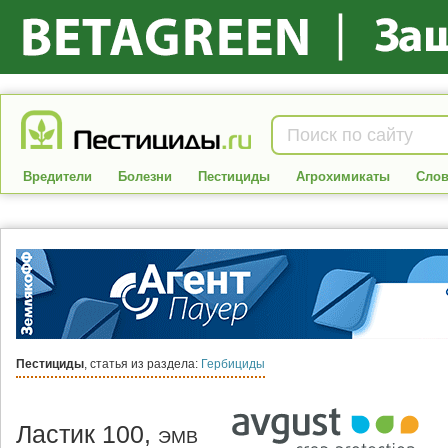
Вредители
Болезни
Пестициды
Агрохимикаты
Слов
Пестициды
, статья из раздела:
Гербициды
Ластик 100,
ЭМВ