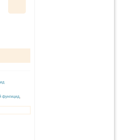
цид
й фунгицид
,