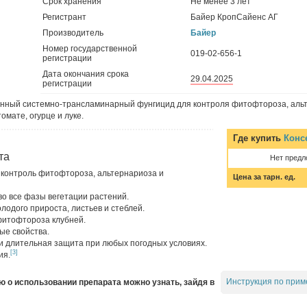
Срок хранения
Не менее 3 лет
Регистрант
Байер КропСайенс АГ
Производитель
Байер
Номер государственной
019-02-656-1
регистрации
Дата окончания срока
29.04.2025
регистрации
нный системно-трансламинарный фунгицид для контроля фитофтороза, аль
омате, огурце и луке.
Где купить
Конс
та
Нет предл
контроль фитофтороза, альтернариоза и
Цена за тарн. ед.
о все фазы вегетации растений.
одого прироста, листьев и стеблей.
фитофтороза клубней.
ые свойства.
и длительная защита при любых погодных условиях.
[3]
ия.
Инструкция по прим
о использовании препарата можно узнать, зайдя в