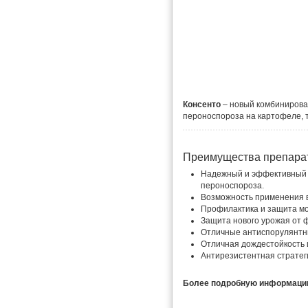
Консенто
– новый комбинирова
пероноспороза на картофеле, т
Преимущества препара
Надежный и эффективный 
пероноспороза.
Возможность применения в
Профилактика и защита мол
Защита нового урожая от 
Отличные антиспорулянтн
Отличная дождестойкость 
Антирезистентная стратег
Более подробную информацию 