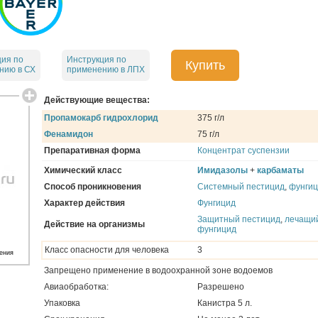
ция по
Инструкция по
Купить
нию в СХ
применению в ЛПХ
Действующие вещества:
Пропамокарб гидрохлорид
375 г/л
Фенамидон
75 г/л
Препаративная форма
Концентрат суспензии
Химический класс
Имидазолы
+
карбаматы
Способ проникновения
Системный пестицид
,
фунги
Характер действия
Фунгицид
Защитный пестицид
,
лечащи
Действие на организмы
фунгицид
Класс опасности для человека
3
ения
Запрещено применение в водоохранной зоне водоемов
Авиаобработка:
Разрешено
Упаковка
Канистра 5 л.