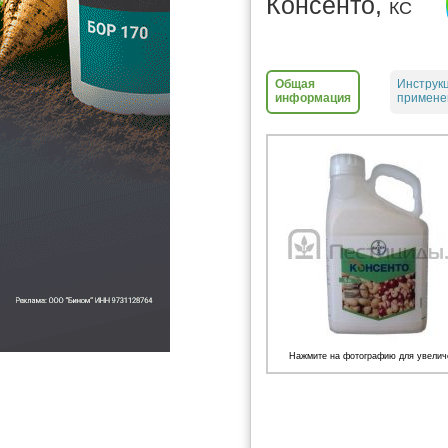
Консенто,
КС
Общая
Инструк
информация
примене
Нажмите на фотографию для увелич