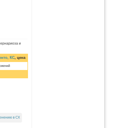
тернариоза и
енто, КС
, цена
ожений
енению в СХ