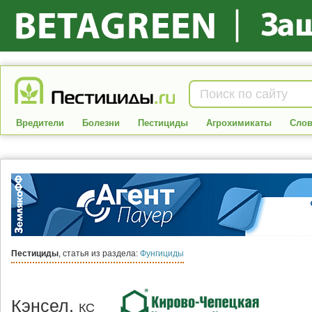
Вредители
Болезни
Пестициды
Агрохимикаты
Слов
Пестициды
, статья из раздела:
Фунгициды
Кэнсел,
КС