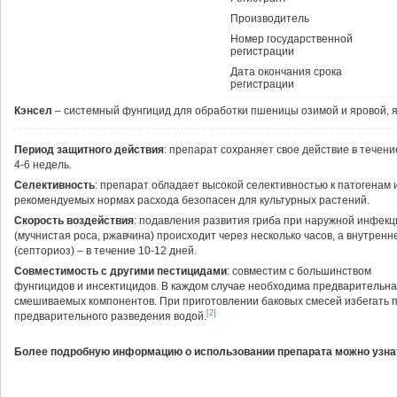
Производитель
Номер государственной
регистрации
Дата окончания срока
регистрации
Кэнсел
– системный фунгицид для обработки пшеницы озимой и яровой, яч
Период защитного действия
: препарат сохраняет свое действие в течени
4-6 недель.
Селективность
: препарат обладает высокой селективностью к патогенам и
рекомендуемых нормах расхода безопасен для культурных растений.
Скорость воздействия
: подавления развития гриба при наружной инфекц
(мучнистая роса, ржавчина) происходит через несколько часов, а внутренн
(септориоз) – в течение 10-12 дней.
Совместимость с другими пестицидами
: совместим с большинством
фунгицидов и инсектицидов. В каждом случае необходима предварительна
смешиваемых компонентов. При приготовлении баковых смесей избегать 
[2]
предварительного разведения водой.
Более подробную информацию о использовании препарата можно узнат