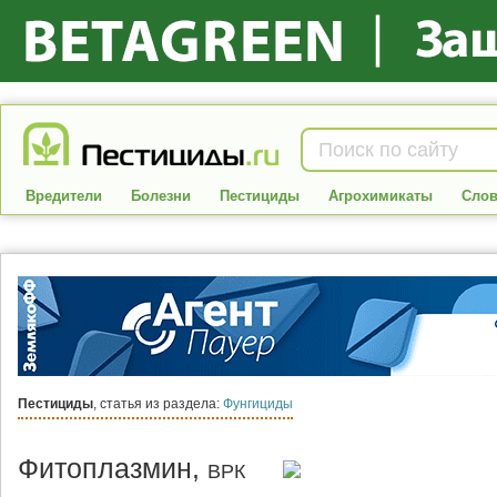
Вредители
Болезни
Пестициды
Агрохимикаты
Слов
Пестициды
, статья из раздела:
Фунгициды
Фитоплазмин,
ВРК