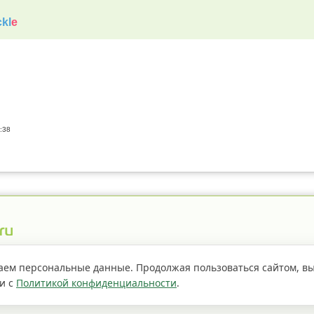
kl
e
:38
истрация пестицидов
Правила сайта
О проекте
аем персональные данные. Продолжая пользоваться сайтом, в
ии с
Политикой конфиденциальности
.
Если не
страницы сайта доступно