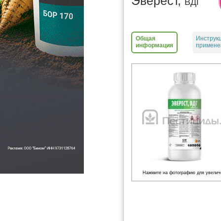
Эверест,
ВДГ
Общая
Инструк
информация
примене
Нажмите на фотографию для увелич