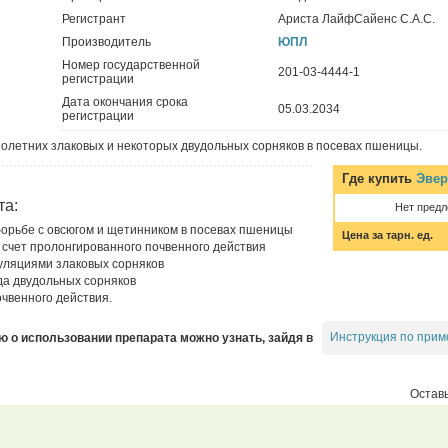
Регистрант
Ариста ЛайфСайенс С.А.С.
Производитель
ЮПЛ
Номер государственной
201-03-4444-1
регистрации
Дата окончания срока
05.03.2034
регистрации
нолетних злаковых и некоторых двудольных сорняков в посевах пшеницы.
Где купить
Эвер
та:
Нет пред
орьбе с овсюгом и щетинником в посевах пшеницы
Цена за тарн. ед.
 счет пролонгированного почвенного действия
уляциями злаковых сорняков
а двудольных сорняков
чвенного действия.
Инструкция по прим
о использовании препарата можно узнать, зайдя в
Оставь