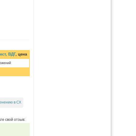
ест, ВДГ
, цена
ложений
енению в СХ
те свой отзыв: