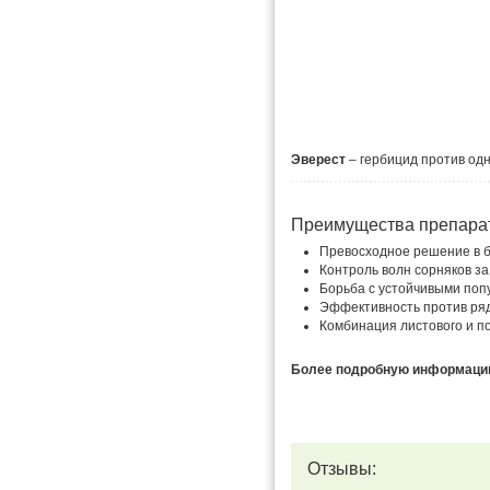
Эверест
– гербицид против од
Преимущества препара
Превосходное решение в б
Контроль волн сорняков за
Борьба с устойчивыми поп
Эффективность против ряд
Комбинация листового и по
Более подробную информацию 
Отзывы: