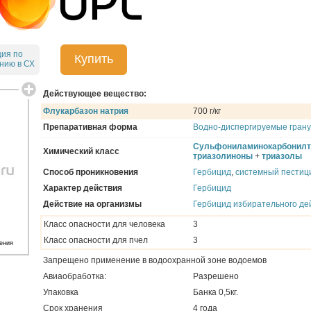
ция по
Купить
нию в СХ
Действующее вещество:
Флукарбазон натрия
700 г/кг
Препаративная форма
Водно-диспергируемые гран
Сульфониламинокарбонилт
Химический класс
триазолиноны
+
триазолы
Способ проникновения
Гербицид
,
системный пестиц
Характер действия
Гербицид
Действие на организмы
Гербицид избирательного де
Класс опасности для человека
3
Класс опасности для пчел
3
ения
Запрещено применение в водоохранной зоне водоемов
Авиаобработка:
Разрешено
Упаковка
Банка 0,5кг.
Срок хранения
4 года