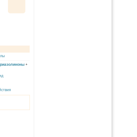
улы
риазолиноны
+
ид
йствия