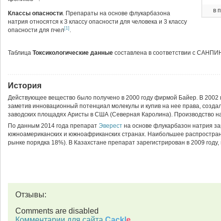
в 
Классы опасности
. Препараты на основе флукарбазона
натрия относятся к 3 классу опасности для человека и 3 классу
[1]
опасности для пчел
.
Таблица
Токсикологические данные
составлена в соответствии с САНПИН
История
Действующее вещество было получено в 2000 году фирмой Байер. В 2002
заметив инновационный потенциал молекулы и купив на нее права, созда
заводских площадях Аристы в США (Северная Каролина). Производство н
По данным 2014 года препарат
Эверест
на основе флукарбазон натрия зар
южноамериканских и южноафриканских странах. Наибольшее распростране
рынке порядка 18%). В Казахстане препарат зарегистрирован в 2009 году, н
Отзывы:
Comments are disabled
Комментарии для сайта
Cackl
e