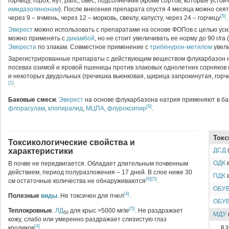
горчицу, горох, нут, рапс, овес, подсолнечник (кроме сортов, которые устой
имидазолинонам
). После внесения препарата спустя 4 месяца можно сея
[6]
через 9 – ячмень, через 12 – морковь, свеклу, капусту, через 24 – горчицу
.
Эверест
можно использовать с препаратами на основе ФОПов с целью уси
можно применять с
дикамбой
, но не стоит увеличивать ее норму до 90 г/га 
Эвереста
по злакам. Совместное применение с
трибенурон-метилом
увели
Зарегистрированные препараты с действующим веществом флукарбазон н
посевах озимой и яровой пшеницы против злаковых однолетних сорняков 
и некоторых двудольных (гречишка вьюнковая, щирица запрокинутая, горч
[1]
.
Баковые смеси
.
Эверест
на основе флукарбазона натрия применяют в ба
[6]
флорасулам
,
клопиралид
,
МЦПА
,
флуроксипир
.
Токс
Токсикологические свойства и
характеристики
ДСД
(
ОДК
в
В почве не передвигается. Обладает длительным почвенным
действием, период полуразложения – 17 дней. В слое ниже 30
ПДК
в
[6]
[5]
см остаточные количества не обнаруживаются
.
ОБУ
[4]
Полезные
виды
. Не токсичен для пчел
.
ОБУ
[5]
Теплокровные
.
ЛД
для крыс >5000 мг/кг
. Не раздражает
50
МДУ
кожу, слабо или умеренно раздражает слизистую глаз
[4]
в 
кроликов
.