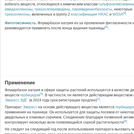
избегать веществ, относящихся к химическим классам
сульфонилмочевин
имидазолиноны
,
триазолпиримидины
,
пиримидинилбензоаты
, некоторые
[8]
триазолиноны
, включенных в группу 2
классификации
HRAC
и
WSSA
.
Фитотоксичность
. Флукарбазон натрия из-за проявления фитоксичности 
[6]
рекомендуется применять после конца кущения пшеницы
.
Применение
Флукарбазон натрия в сфере защиты растений используется в качестве 
[5]
веществ
гербицидов
. В частности, он является действующим веществом
[1]
Эверест, ВДГ.
(в 2024 году срок регистрации продлен)
.
Препарат
Эверест
на основе действующего вещества является
гербицидо
применения на пшенице. Он используется для защиты посевов от некото
двудольных и злаковых сорняков. Соединение благодаря почвенной актив
[6]
контролирует несколько волн появляющейся сорной растительности
.
Не следует на следующий год после использования препарата высевать ч