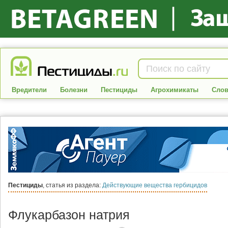
Вредители
Болезни
Пестициды
Агрохимикаты
Слов
Пестициды
, статья из раздела:
Действующие вещества гербицидов
Флукарбазон натрия