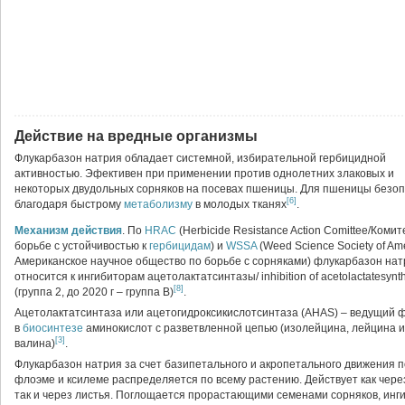
Действие на вредные организмы
Флукарбазон натрия обладает системной, избирательной гербицидной
активностью. Эфективен при применении против однолетних злаковых и
некоторых двудольных сорняков на посевах пшеницы. Для пшеницы безо
[6]
благодаря быстрому
метаболизму
в молодых тканях
.
Механизм действия
. По
HRAC
(Herbicide Resistance Action Comittee/Комит
борьбе с устойчивостью к
гербицидам
) и
WSSA
(Weed Science Society of Ame
Американское научное общество по борьбе с сорняками) флукарбазон нат
относится к ингибиторам ацетолактатсинтазы/ inhibition of acetolactatesynt
[8]
(группа 2, до 2020 г – группа B)
.
Ацетолактатсинтаза или ацетогидроксикислотсинтаза (AHAS) – ведущий 
в
биосинтезе
аминокислот с разветвленной цепью (изолейцина, лейцина и
[3]
валина)
.
Флукарбазон натрия за счет базипетального и акропетального движения п
флоэме и ксилеме распределяется по всему растению. Действует как через
так и через листья. Поглощается прорастающими семенами сорняков, инг