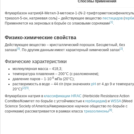
Способы применения
Флукарбазон натрия[4-Метил-З-метокси-1-(N-2-трифторметоксифенилсуль
триазол-5-он, натриевая соль] – действующее вещество
пестицидов
(
герб
[1]
Применяется на зерновых в борьбе со злаковыми сорняками
.
Физико-химические свойства
Действующее вещество – кристаллический порошок. Бесцветный, без
[5]
[2]
запаха
. По другим данным
имеет характерный химический запах
.
Физические характеристики
молекулярная масса – 418,3;
температура плавления – 200°С (с разложением);
-9
давление паров – 1·10
мПа (20°С);
растворимость в воде – 44 г/л (при значениях
pH
от 4 до 9 и температ
[2]
[5]
20°С)
.
Флукарбазон натрия в
классификации
HRAC
(Herbicide Resistance Action
Comittee/Комитет по борьбе с устойчивостью к
гербицидам
) и
WSSA
(Weed
Science Society of America/Американское научное общество по борьбе с
[8]
сорняками) рассматривается в рамках класса
триазолиноны
.