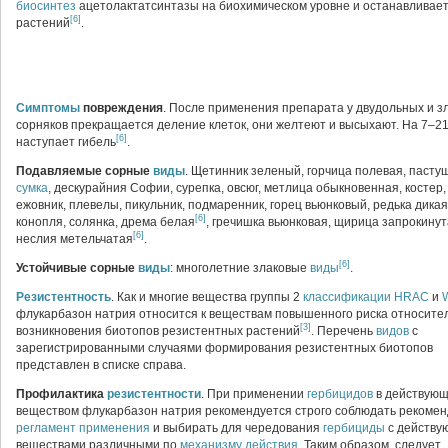
биосинтез
ацетолактатсинтазы на биохимическом уровне и останавливает
[6]
растений
.
Симптомы
повреждения
. После применения препарата у двудольных и з
сорняков прекращается деление клеток, они желтеют и высыхают. На 7–21
[6]
наступает гибель
.
Подавляемые сорные
виды
. Щетинник зеленый, горчица полевая, пасту
сумка
, дескурайния Софии, сурепка, овсюг, метлица обыкновенная, костер,
ежовник, плевелы, пикульник, подмаренник, горец вьюнковый, редька дикая
[6]
конопля, солянка, дрема белая
,
гречишка вьюнковая, щирица запрокинут
[6]
неслия метельчатая
.
[6]
Устойчивые сорные
виды
: многолетние злаковые
виды
.
Резистентность
. Как и многие вещества группы 2
классификации
HRAC
и
флукарбазон натрия относится к веществам повышенного риска относите
[3]
возникновения биотопов резистентных растений
. Перечень
видов
с
зарегистрированными случаями формирования резистентных биотопов
представлен в списке справа.
Профилактика
резистентности
. При применении
гербицидов
в действую
веществом флукарбазон натрия рекомендуется строго соблюдать рекоме
регламент применения
и выбирать для чередования
гербициды
с действу
веществами различными по
механизму действия
. Таким образом, следует