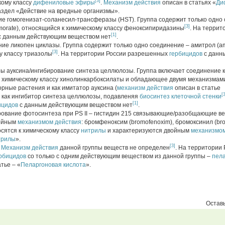
[3]
кому классу
дифениловые эфиры
.
Механизм действия
описан в статьях «
Ди
аздел «Действие на вредные организмы».
ние гомогенизат-соланесил-трансферазы (HST). Группа содержит только одно
[3]
morate), относящийся к химическому классу феноксипиридазины
. На террит
[1]
 данным действующим веществом нет
.
ние ликопен циклазы. Группа содержит только одно соединение – амитрол (ami
[3]
у классу триазолы
. На территории России разрешенных
гербицидов
с данн
оры ауксина/ингибирование синтеза целлюлозы. Группа включает соединение 
 к химическому классу хинолинкарбоксилаты и обладающее двумя механизмам
орные растения и как имитатор ауксина (
механизм действия
описан в статье
[
 как ингибитор синтеза целлюлозы, подавленяя
биосинтез
клеточной стенки
[1]
ицидов
с данным действующим веществом нет
.
ирование фотосинтеза при PS II – гистидин 215 связывающие/разобщающие ве
войным
механизмом действия
: бромфеноксим (bromofenoxim), бромоксинил (bro
носятся к химическому классу
нитрилы
и характеризуются двойным
механизмом
трилы
».
[3]
)
Механизм действия
данной группы веществ не определен
. На территории 
рбицидов
со только с одним действующим веществом из данной группы –
пел
тье – «
Пеларгоновая кислота
».
Оставь