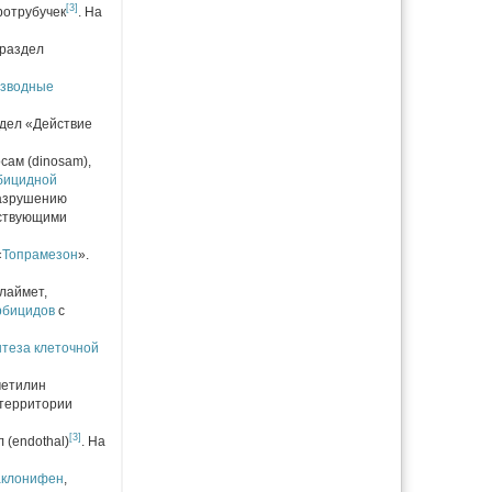
[3]
ротрубучек
. На
 раздел
изводные
здел «Действие
сам (dinosam),
бицидной
разрушению
ствующими
«
Топрамезон
».
лаймет,
рбицидов
с
нтеза
клеточной
метилин
 территории
[3]
 (endothal)
. На
аклонифен
,