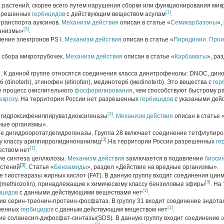
х растений, скорее всего путем нарушения сборки или функционирования мик
[1]
азрешенных
гербицидов
с действующим веществом асулам
.
транспорта ауксинов.
Механизм действия
описан в статье «
Семикарбазоны
»,
[3]
ганизмы»
.
ение электронов PS I.
Механизм действия
описан в статье «
Пиридинии. Про
 сбора микротрубочек.
Механизм действия
описан в статье «
Карбаматы
», ра
и. К данной группе относятся соединения класса динитрофенолы: DNOC, дино
б (dinoterb), этинофен (etinofen), мединотерб (мedinoterb). Это вещества с
гер
 процесс окислительного
фосфорилирования
, чем способствуют быстрому 
екрозу
. На территории России нет разрешенных
гербицидов
с указаными дей
[3]
ы гидроксифенилпируватдиоксигеназы
.
Механизм действия
описан в статье 
ные организмы».
ние дигидрооротатдегидрогеназы. Группа 28 включает соединение тетфлупиро
[3]
му классу арилпирролидинонанилид
.На территории России разрешенных
ге
[1]
ством нет
.
ние синтеза целлюлозы.
Механизм действия
заключается в подавлении
биоси
[3]
астений
. Статья «
Бензамиды
», раздел «Действие на вредные организмы».
е тиостеаразы жирных кислот (FAT). В данную группу входят соединения цин
[3]
н (methiozolin), принадлежащие к химическому классу бензиловые эфиры
. На
[1]
ицидов
с данными действующими веществами нет
.
ие серин-треонин-протеин-фосфатаз. В группу 31 входит соединение эндотал
[1]
ешенных
гербицидов
с данным действующим веществом нет
.
ние соланесил-дифосфат-синтазы(SDS). В данную группу входит соединение