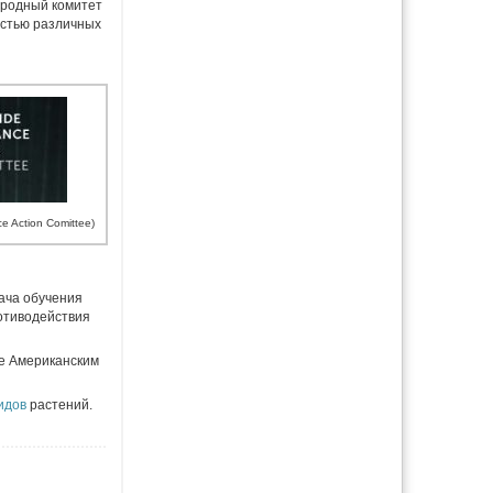
родный комитет
остью различных
e Action Comittee)
ача обучения
отиводействия
ое Американским
идов
растений.