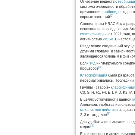
Отнесение веществ с
гербицид
системы очередности обработки
применение
гербицидов
одного
[2]
сорных растений
.
Специалисты HRAC была разр
основана на исследованиях Аме
классификации
, от 2021 года,
активностью
WSSA
. В настоящ
Разделение соединений осуще
другими словами, в зависимост
являющегося узловым в физиол
Если
вид
ингибируемого соедин
[3]
процессов
.
Классификация
была разработа
пересматривалась. Последний 
Группы «старой»
классификац
C3, G, H, F1, F4, E, I, P, D, K2, M, 
В целях устойчивости данной
к
Америкой, удобства использов
механизмов действия
веществ 
[3]
2, 3 и так далее
.
Для удобства пользования на 
[3]
кодом
.
Были внесены и другие измене