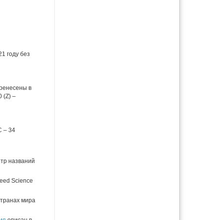
1 году без
еренесены в
 (Z) –
 – 34
отр названий
eed Science
странах мира