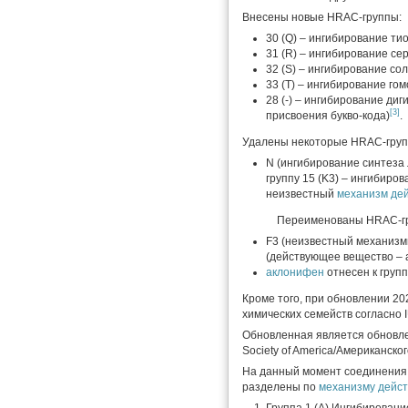
Внесены новые HRAC-группы:
30 (Q) – ингибирование ти
31 (R) – ингибирование се
32 (S) – ингибирование с
33 (T) – ингибирование го
28 (-) – ингибирование ди
[3]
присвоения букво-кода)
.
Удалены некоторые HRAC-груп
N (ингибирование синтеза
группу 15 (K3) – ингибиров
неизвестный
механизм де
Переименованы HRAC-г
F3 (неизвестный механизм
(действующее вещество – 
аклонифен
отнесен к груп
Кроме того, при обновлении 2
химических семейств согласно
Обновленная является обновле
Society of America/Американско
На данный момент соединения,
разделены по
механизму дейс