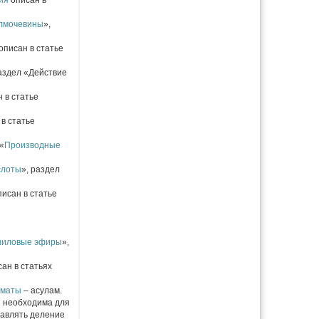
ия
описан в
лмочевины
»,
описан в статье
раздел «Действие
 в статье
в статье
«
Производные
слоты
», раздел
исан в статье
иловые эфиры
»,
ан в статьях
аматы
– асулам.
я необходима для
давлять деление