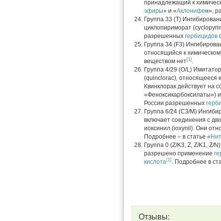
принадлежащий к химичес
эфиры
» и «
Аклонифе
н», р
Группа 33 (T) Ингибирова
циклопириморат (cyclopyri
разрешенных
гербицидов
с
Группа 34 (F3) Ингибирова
относящийся к химическом
[1]
веществом нет
.
Группа 4/29 (O/L) Имитат
(quinclorac), относящееся
Квинклорак действует на с
«Феноксикарбоксилаты») и
России разрешенных
герб
Группа 6/24 (C3/M) Ингиб
включает соединения с д
иоксинил (ioxynil). Они от
Подробнее – в статье «
Ни
Группа 0 (Z/K3, Z, Z/K1, Z/N
разрешено применение
ге
[1]
кислота
. Подробнее в ста
Отзывы: