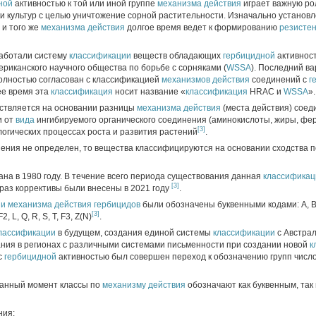
ной
активностью к той или иной группе
механизма действия
играет важную ро
 культур с целью уничтожение сорной растительности. Изначально установл
 и того же
механизма действия
долгое время ведет к формированию
резисте
аботали систему
классификации
веществ обладающих
гербицидной
активнос
риканского научного общества по борьбе с сорняками (
WSSA
). Последний в
 полностью согласован с классификацией
механизмов действия
соединений с
г
ее время эта
классификация
носит название «
классификация
HRAC и
WSSA
».
ствляется на основании разницы
механизма действия
(места действия) соед
и от
вида
ингибируемого органического соединения (аминокислоты, жиры, фе
[3]
огических процессах роста и развития растений
.
ения не определен, то вещества классифицируются на основании сходства 
на в 1980 году. В течение всего периода существования данная
классификац
[3]
раз коррективы были внесены в 2021 году
.
ии
механизма действия
гербицидов
были обозначены буквенными кодами: A, B, 
[3]
F2, L, Q, R, S, T, F3, Z(N)
.
лассификации
в будущем, создания единой системы
классификации
с Австра
ания в регионах с различными системами письменности при создании новой
к
с
гербицидной
активностью был совершен переход к обозначению групп число
данный момент классы по
механизму действия
обозначают как буквенным, так
ния: