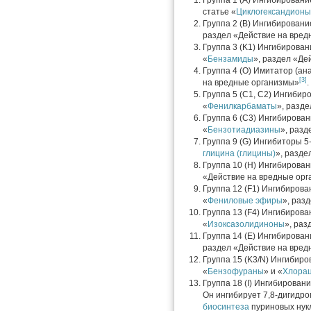
Группа 1 (A) Ингибирование
статье «
Циклогександионы
Группа 2 (B) Ингибировани
раздел «Действие на вред
Группа 3 (K1) Ингибировани
«
Бензамиды
», раздел «Де
Группа 4 (O) Имитатор (ана
[3]
на вредные организмы»
.
Группа 5 (C1, C2) Ингибир
«
Фенилкарбаматы
», разд
Группа 6 (С3) Ингибирован
«
Бензотиадиазины
», раз
Группа 9 (G) Ингибиторы 
глицина (глицины)
», разде
Группа 10 (H) Ингибирова
«Действие на вредные ор
Группа 12 (F1) Ингибирова
«
Фениловые эфиры
», раз
Группа 13 (F4) Ингибиров
«
Изоксазолидиноны
», ра
Группа 14 (E) Ингибирова
раздел «Действие на вред
Группа 15 (K3/N) Ингибир
«
Бензофураны
» и «
Хлорац
Группа 18 (I) Ингибирован
Он ингибирует 7,8-дигидр
биосинтеза
пуриновых нук