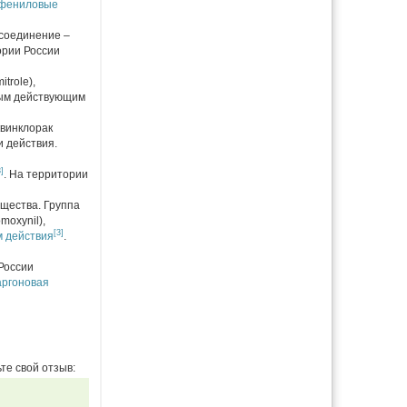
фениловые
 соединение –
ории России
trole),
ым действующим
квинклорак
и действия.
3]
. На территории
щества. Группа
moxynil),
[3]
 действия
.
России
аргоновая
те свой отзыв: