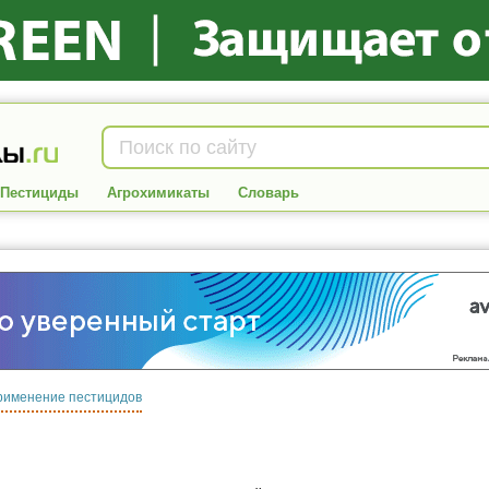
Пестициды
Агрохимикаты
Словарь
рименение пестицидов