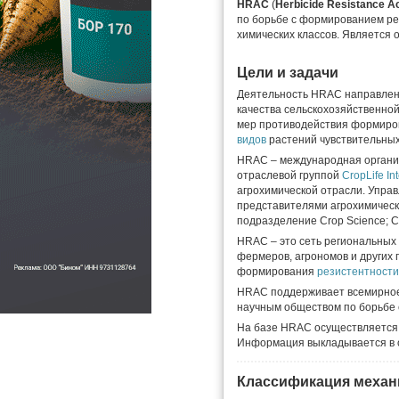
HRAC
(
Herbicide Resistance A
по борьбе с формированием ре
химических классов. Является 
Цели и задачи
Деятельность HRAC направлен
качества сельскохозяйственной
мер противодействия формир
видов
растений чувствительных
HRAC – международная организ
отраслевой группой
CropLife In
агрохимической отрасли. Упра
представителями агрохимичес
подразделение Crop Science; Co
HRAC – это сеть региональных
фермеров, агрономов и других
формирования
резистентности
HRAC поддерживает всемирно
научным обществом по борьбе 
На базе HRAC осуществляется
Информация выкладывается в о
Классификация механ