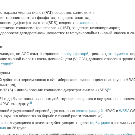
остеаразы жирных кислот (FAT), вещество: синметилин;
рин-треонин-протеин-фосфатаз, вещество: эндотал;
оланесил-дифосфат-синтазы(SDS), вещество:
аклонифен
:
могенизат-соланесил-трансферазы (HST), вещество: циклопириморат;
гидрооротат дегидрогеназы, вещество: тетфлупиролаймет (новый, внесен в 202
п:
 липидов, не-ACC азы): соединения
просульфокарб
, триаллат,
этофумезат
, п
ание жирной кислоты очень длинной цепи (VLCFA), далапон отнесен к группе 0
[3]
йствия
.
руппы:
й действия) переименован в «Ингибирование ликопен-циклазы», группа HRAC
амитрол);
[3]
пе 32 (S) – ингибирование соланесил-дифосфат-синтазы (SDS)
.
021 года были включены новые действующие вещества и осуществлен пересм
[3]
 IUPAC-стандарту
.
нной и улучшенной версией двух «старых»
классификаций
: HRAC и
WSSA
(W
го научного общество по борьбе с сорной растительностью).
 использующиеся в качестве действующих веществ
гербицидов
в различных 
твия
на 28 групп: