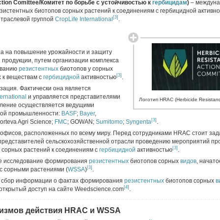
ction Comittee/Комитет по борьбе с устойчивостью к
гербицидам
)
– междуна
зистентных биотопов сорных растений к соединениям с гербицидной активн
[3]
отраслевой группой
CropLife International
.
а на повышение урожайности и защиту
 продукции, путем организации комплекса
ованию
резистентных
биотопов у сорных
[3]
 к веществам с
гербицидной
активностью
.
ация. Фактически она является
ternational
и управляется представителями
Логотип HRAC (Herbicide Resistanc
вление осуществляется ведущими
кой промышленности:
BASF
;
Bayer
,
[3]
rteva Agri Science;
FMC
; GOWAN;
Sumitomo
;
Syngenta
.
 офисов, расположенных по всему миру. Перед сотрудниками HRAC стоит зад
 представителей сельскохозяйственной отрасли проведению мероприятий пр
[3]
сорных растений к соединениям с
гербицидной
активностью
.
е исследование формирования
резистентных
биотопов сорных
видов
, начат
[3]
с сорными растениями (
WSSA
)
.
 сбор информации о фактах формирования
резистентных
биотопов сорных
в
[4]
ткрытый доступ на сайте Weedscience.com
.
измов действия HRAC и WSSA