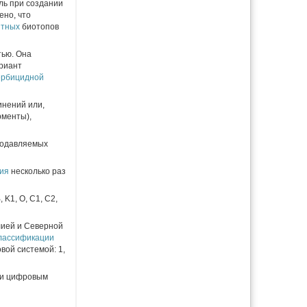
ль при создании
ено, что
нтных
биотопов
тью. Она
ариант
ербицидной
инений или,
рменты),
подавляемых
ия
несколько раз
K1, O, C1, C2,
лией и Северной
лассификации
вой системой: 1,
 и цифровым