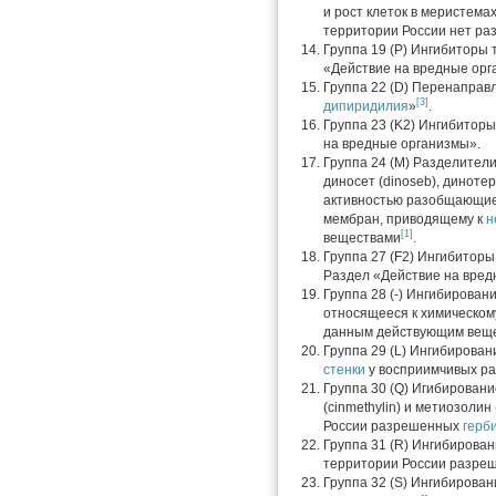
и рост клеток в меристема
территории России нет р
Группа 19 (P) Ингибиторы 
«Действие на вредные ор
Группа 22 (D) Перенаправл
[3]
дипиридилия
»
.
Группа 23 (K2) Ингибиторы
на вредные организмы».
Группа 24 (M) Разделител
диносет (dinoseb), динотер
активностью разобщающие
мембран, приводящему к
н
[1]
веществами
.
Группа 27 (F2) Ингибитор
Раздел «Действие на вред
Группа 28 (-) Ингибирова
относящееся к химическо
данным действующим веще
Группа 29 (L) Ингибирова
стенки
у восприимчивых р
Группа 30 (Q) Игибировани
(cinmethylin) и метиозоли
России разрешенных
герб
Группа 31 (R) Ингибирован
территории России разр
Группа 32 (S) Ингибирова