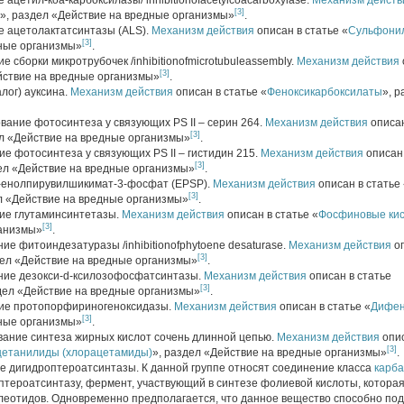
 ацетил-коа-карбоксилазы/ inhibitionofacetylcoacarboxylase.
Механизм действ
[3]
», раздел «Действие на вредные организмы»
.
е ацетолактатсинтазы (ALS).
Механизм действия
описан в статье «
Сульфони
[3]
ные организмы»
.
е сборки микротрубочек /inhibitionofmicrotubuleassembly.
Механизм действия
[3]
йствие на вредные организмы»
.
лог) ауксина.
Механизм действия
описан в статье «
Феноксикарбоксилаты
», 
ование фотосинтеза у связующих PS II – серин 264.
Механизм действия
описан
[3]
ел «Действие на вредные организмы»
.
ие фотосинтеза у связующих PS II – гистидин 215.
Механизм действия
описан 
[3]
дел «Действие на вредные организмы»
.
5-енолпирувилшикимат-3-фосфат (EPSP).
Механизм действия
описан в статье 
[3]
л «Действие на вредные организмы»
.
ние глутаминсинтетазы.
Механизм действия
описан в статье «
Фосфиновые ки
[3]
ганизмы»
.
ние фитоиндезатуразы /inhibitionofphytoene desaturase.
Механизм действия
оп
[3]
дел «Действие на вредные организмы»
.
ание дезокси-d-ксилозофосфатсинтазы.
Механизм действия
описан в статье
[3]
здел «Действие на вредные организмы»
.
ние протопорфириногеноксидазы.
Механизм действия
описан в статье «
Дифен
[3]
ные организмы»
.
ование синтеза жирных кислот сочень длинной цепью.
Механизм действия
опис
[3]
етанилиды (хлорацетамиды)
», раздел «Действие на вредные организмы»
.
ие дигидроптероатсинтазы. К данной группе относят соединение класса
карб
оптероатсинтазу, фермент, участвующий в синтезе фолиевой кислоты, котора
леотидов. Одновременно предполагается, что данное вещество способно по