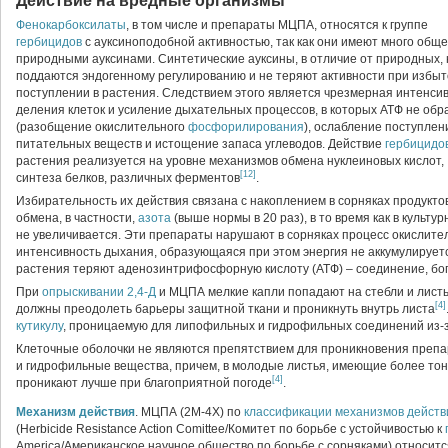
Действие на вредные организмы
Фенокарбоксилаты
, в том числе и препараты МЦПА, относятся к группе
гербицидов
с ауксиноподобной активностью, так как они имеют много обще
природными ауксинами. Синтетические ауксины, в отличие от природных, 
поддаются эндогенному регулированию и не теряют активности при избы
поступлении в растения. Следствием этого является чрезмерная интенси
деления клеток и усиление дыхательных процессов, в которых АТФ не обр
(разобщение окислительного
фосфорилирования
), ослабление поступлен
питательных веществ и истощение запаса углеводов. Действие
гербицидо
растения реализуется на уровне механизмов обмена нуклеиновых кислот,
[12]
синтеза белков, различных ферментов
.
Избирательность их действия связана с накоплением в сорняках продукто
обмена, в частности,
азота
(выше нормы в 20 раз), в то время как в культ
не увеличивается. Эти препараты нарушают в сорняках процесс окислите
интенсивность дыхания, образующаяся при этом энергия не аккумулируется
растения теряют аденозинтрифосфорную кислоту (АТФ) – соединение, бо
При
опрыскивании
2,4-Д
и МЦПА мелкие капли попадают на стебли и листь
[4]
должны преодолеть барьеры защитной ткани и проникнуть внутрь листа
кутикулу
, проницаемую для липофильных и гидрофильных соединений из-з
Клеточные оболочки не являются препятствием для проникновения препар
и гидрофильные вещества, причем, в молодые листья, имеющие более тон
[4]
проникают лучше при благоприятной погоде
.
Механизм действия
. МЦПА (2М-4Х) по
классификации
механизмов действ
(Herbicide Resistance Action Comittee/Комитет по борьбе с устойчивостью к
America/Американское научное общество по борьбе с сорняками) относится