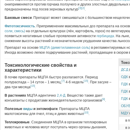
ониприменяются против горчака ползучего и других злостных двудольных с
[3]
[2]
предназначены под посев зерновых культур
.
Баковые смеси
. Препарат может смешиваться с большинством нещелоч
Фитотоксичность
. Приприменении максимальных доз препарата на осно
соли, смесь)
на отдельных культурах (лён, картофель, горох) по вегетиру
появиться негативные слабые проявления активности
гербицида
. На льн
снижении высоты растений и незначительном ухудшении качества льнос
Препарат на основе
МЦПА (диметиламинная соль)
в регламентируемых н
Иногда возможно легкое подкручивание растений, пропадающее в скором
Токс
Токсикологические свойства и
характеристики
ДСД
(
ОДК
в
В почве препараты МЦПА быстро разлагаются. Период
[7]
[15]
полураспада – 14 суток – 1 месяц,
4-6 недель
. При засухе –
ПДК
в
[15]
два-три месяца
.
ПДК
в
В растениях
МЦПА идентично
2,4-Д
. Вещество также дает
ПДК
в
[9]
конъюганты с продуктами жизнедеятельности организмов
.
ОБУ
Полезные
виды
и энтомофаги
. Препараты МЦПА
[10]
МДУ
малотоксичны для пчел, птиц и диких животных
.
в 
Теплокровные
. Соединения МЦПА в организм теплокровных
животных и человека могут поступать через органы дыхания,
в 