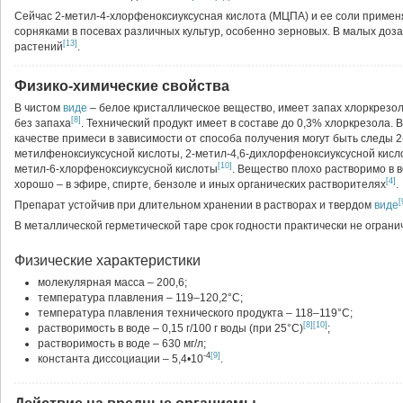
характеристики
Сейчас 2-метил-4-хлорфеноксиуксусная кислота (МЦПА) и ее соли примен
В растениях
сорняками в посевах различных культур, особенно зерновых. В малых доз
Полезные виды и энтомофаги
[13]
растений
.
Теплокровные
Человек
Физико-химические свойства
Симптомы отравления
Классы опасности
В чистом
виде
– белое кристаллическое вещество, имеет запах хлоркрезо
[8]
Получение
без запаха
. Технический продукт имеет в составе до 0,3% хлоркрезола. В
качестве примеси в зависимости от способа получения могут быть следы 2
метилфеноксиуксусной кислоты, 2-метил-4,6-дихлорфеноксиуксусной кисло
[10]
метил-6-хлорфеноксиуксусной кислоты
. Вещество плохо растворимо в в
[4]
хорошо – в эфире, спирте, бензоле и иных органических растворителях
.
[
Препарат устойчив при длительном хранении в растворах и твердом
виде
В металлической герметической таре срок годности практически не ограни
Физические характеристики
молекулярная масса – 200,6;
температура плавления – 119–120,2°C;
температура плавления технического продукта – 118–119°C;
[8]
[10]
растворимость в воде – 0,15 г/100 г воды (при 25°C)
;
растворимость в воде – 630 мг/л;
-4
[9]
константа диссоциации – 5,4•10
.