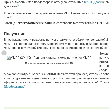
При соблюдении мер предосторожности у работающих с
гербицидом
не вы
[8]
здоровья
.
Классы опасности
. Препараты на основе МЦПА относятся ко 2 классу опа
[3]
пчел
.
Таблица
Токсикологические данные
составлена в соответствии с САНПИН
Получение
В промышленности вещество получают двумя способами: конденсацией 2-
метил-4-хлорфенола с солями монохлоруксусной кислоты и хлорирование
метилфеноксиуксусной кислоты. Первая реакция проходит в щелочной сре
Большо
получе
метилф
Принципиальная схема получения МЦПА
раство
среде.
гипохлорит натрия. Более экономичным считается процесс, который прово
аппаратура менее подвергается коррозии. Галогенпроизводные ароматиче
эфиров, а также их смеси рекомендуются в качестве растворителей. Схем
(Изображение)
.