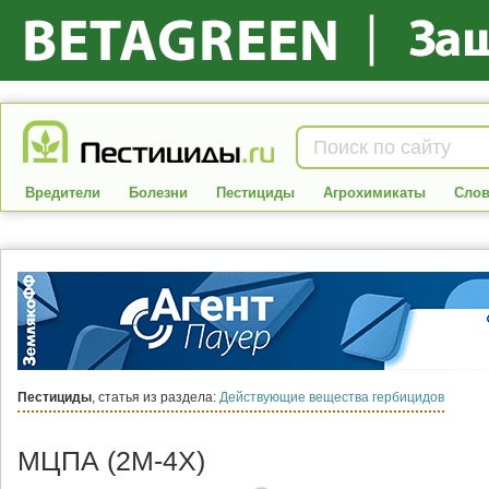
Вредители
Болезни
Пестициды
Агрохимикаты
Слов
Пестициды
, статья из раздела:
Действующие вещества гербицидов
МЦПА (2М-4Х)