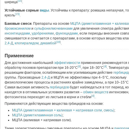
[15]
ширица
.
Устойчивые сорные
виды
. Устойчивы к препарату: ромашка непахучая, т
[15]
куколь
.
Баковые смеси
. Препараты на основе
МЦПА (диметиламинная + калиевая 
бромоксинилом
и
сульфонилмочевинами
для увеличения спектра действия
инсектицидами
,
удобрениями
,
фунгицидами
, если периоды внесения совп
смешивается и сочетается с препаратами, в основе которых вещества кла
[16]
2,4-Д
,
клопиралидом
,
дикамбой
.
Применение
Для достижения наибольшей
эффективности
применения рекомендуется 
[6]
[4]
обработку посевов препаратом при 16-20°C
,
при 18–30°C
. Температур
решающим фактором, ослабляющим или усиливающим действие
гербицид
группы. Производные
2,4-Д
и МЦПА не эффективны при 4–5°C, поскольку
физиологические процессы в растениях крайне замедлены, а при 10–15°C
Самая высокая активность
гербицидов
будет наблюдаться в тот период, ко
находятся в оптимальных условиях развития –
обмен веществ
интенсивен,
[4]
фотосинтеза переходят из листьев в корни и стебли
.
Применяются действующие вещества грбицидов на основе:
МЦПА (диметиламинная + калиевая + натриевая соли, смесь)
;
МЦПА (диметиламинная соль)
;
МЦПА (калиевая + натриевая соли).
Также зарегистрированы смесевые препараты на основе МЦПА
и
пиклора