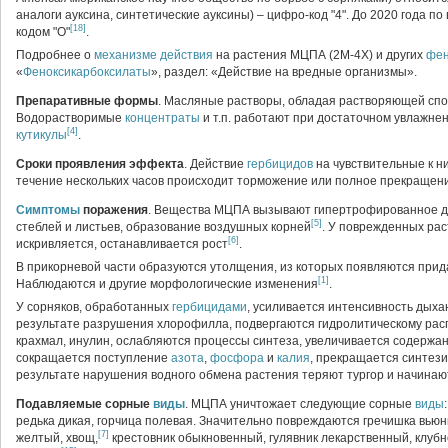
аналоги ауксина, синтетические ауксины) – цифро-код "4". До 2020 года по
[18]
кодом "О"
.
Подробнее о
механизме действия
на растения МЦПА (2М-4Х) и других
фен
«
Феноксикарбоксилаты
», раздел: «Действие на вредные организмы».
Препаративные формы
. Масляные растворы, обладая растворяющей сп
Водорастворимые
концентраты
и т.п. работают при достаточном увлажне
[4]
кутикулы
.
Сроки проявления эффекта
. Действие
гербицидов
на чувствительные к н
течение нескольких часов происходит торможение или полное прекращени
Симптомы
поражения
. Вещества МЦПА вызывают гипертрофированное де
[5]
стеблей и листьев, образование воздушных корней
. У поврежденных ра
[6]
искривляется, останавливается рост
.
В прикорневой части образуются утолщения, из которых появляются при
[1]
Наблюдаются и другие морфологические изменения
.
У сорняков, обработанных
гербицидами
, усиливается интенсивность дыха
результате разрушения хлорофилла, подвергаются гидролитическому расп
крахмал, инулин, ослабляются процессы синтеза, увеличивается содержан
сокращается поступление
азота
,
фосфора
и
калия
, прекращается синтез
результате нарушения водного обмена растения теряют тургор и начинаю
Подавляемые сорные
виды
. МЦПА уничтожает следующие сорные
виды
редька дикая, горчица полевая. Значительно повреждаются гречишка вьюнк
[7]
желтый, хвощ,
крестовник обыкновенный, гулявник лекарственный, клуб