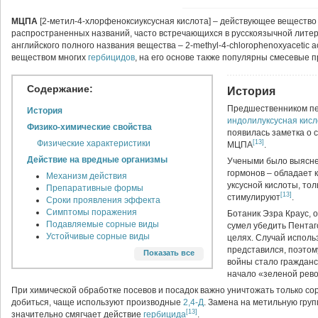
МЦПА
[2-метил-4-хлорфеноксиуксусная кислота] – действующее веществ
распространенных названий, часто встречающихся в русскоязычной литер
английского полного названия вещества – 2-methyl-4-chlorophenoxyacetic
веществом многих
гербицидов
, на его основе также популярны смесевые 
Содержание:
История
Предшественником п
История
индолилуксусная кисл
Физико-химические свойства
появилась заметка о 
Физические характеристики
[13]
МЦПА
.
Действие на вредные организмы
Учеными было выяснен
гормонов – обладает 
Механизм действия
уксусной кислоты, тол
Препаративные формы
[13]
стимулируют
.
Сроки проявления эффекта
Симптомы поражения
Ботаник Эзра Краус, 
Подавляемые сорные виды
сумел убедить Пентаг
Устойчивые сорные виды
целях. Случай испол
Баковые смеси
представился, поэтом
Показать все
войны стало граждан
Применение
начало «зеленой рев
Баковые смеси
При химической обработке посевов и посадок важно уничтожать только сор
Фитотоксичность
добиться, чаще используют производные
2,4-Д
. Замена на метильную груп
Токсикологические свойства и
[13]
значительно смягчает действие
гербицида
.