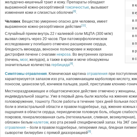
желудочно-кишечный тракт и кожу. Препараты обладают
в 
выраженной кожно-резорбтивной
токсичностью
, вызывают
[8]
изменения кожи и слизистых оболочек
.
в 
в 
Человек
. Вещество умеренно опасно для человека, имеет
[11]
выраженное кожно-резорбтивное действие
.
в 
Случайный прием внутрь 22 г калиевой соли МЦПА (300 мг/кг)
в 
вызвал смерть через 20 часов. При патоморфологическом
в 
исследовании у погибшего отмечено расширение сердца,
бледность миокарда, венозное полнокровие и жировая
в 
дистрофия печени с очагами
некроза
. Во внутренних органах
в 
(печень,
мозг
, желудок), а также в крови и моче обнаружены
[8]
значительные количества
гербицида
.
Симптомы
отравления
. Клиническая картина
отравления
при поступлени
характеризуется запахом изо рта, напоминающим карболовую кислоту, жже
поносом, цианозом губ, кончиков пальцев, ушей, приступами клонико-тони
Местнораздражающее и общетоксическое действие отмечено у женщины, 
индивидуальной защиты. Уже в первый день были жалобы на жжение кожи 
головокружение, тошноту. После работы в течение трех дней больная пост
боли в эпигастральной области и правом подреберье, зуд, жжение кожных
ощущения в области сердца, периодически головную боль, общую слабос
покровов, генерализованная сыпь (петехиальная, сливная, везикулярная), 
обложен белым
налетом
, изо рта резкий специфический запах. На ЭКГ си
отравления
– боли в правом подреберье, гиперемия лица, бледная пигмен
[8]
сыворотке билирубин с прямой диазореакцией
.