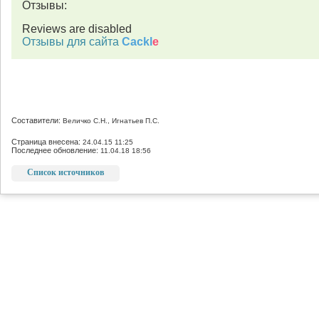
Отзывы:
Reviews are disabled
Отзывы для сайта
Cackl
e
Составители:
Величко С.Н., Игнатьев П.С.
Страница внесена:
24.04.15 11:25
Последнее обновление:
11.04.18 18:56
Список источников