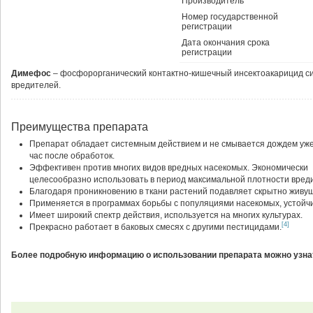
Производитель
Номер государственной
регистрации
Дата окончания срока
регистрации
Димефос
– фосфорорганический контактно-кишечный инсектоакарицид си
вредителей.
Преимущества препарата
Препарат обладает системным действием и не смывается дождем уже
час после обработок.
Эффективен против многих видов вредных насекомых. Экономически
целесообразно использовать в период максимальной плотности вреди
Благодаря проникновению в ткани растений подавляет скрытно живущи
Применяется в программах борьбы с популяциями насекомых, устойч
Имеет широкий спектр действия, используется на многих культурах.
[4]
Прекрасно работает в баковых смесях с другими пестицидами.
Более подробную информацию о использовании препарата можно узнат