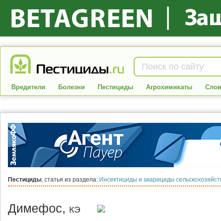
Вредители
Болезни
Пестициды
Агрохимикаты
Слов
Пестициды
, статья из раздела:
Инсектициды и акарициды сельскохозяйс
Димефос,
КЭ