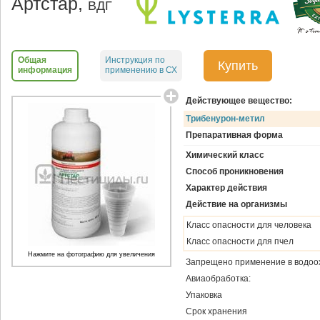
Артстар,
ВДГ
Общая
Инструкция по
Купить
информация
применению в СХ
Действующее вещество:
Трибенурон-метил
Препаративная форма
Химический класс
Способ проникновения
Характер действия
Действие на организмы
Класс опасности для человека
Класс опасности для пчел
Нажмите на фотографию для увеличения
Запрещено применение в водоо
Авиаобработка:
Упаковка
Срок хранения