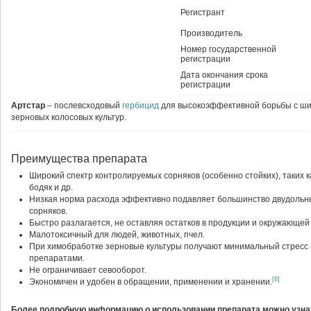
Регистрант
Производитель
Номер государственной
регистрации
Дата окончания срока
регистрации
Артстар
– послевсходовый
гербицид
для высокоэффективной борьбы с шир
зерновых колосовых культур.
Преимущества препарата
Широкий спектр контролируемых сорняков (особенно стойких), таких ка
бодяк и др.
Низкая норма расхода эффективно подавляет большинство двудольн
сорняков.
Быстро разлагается, не оставляя остатков в продукции и окружающей
Малотоксичный для людей, животных, пчел.
При химобработке зерновые культуры получают минимальный стресс (
препаратами.
Не ограничивает севооборот.
[6]
Экономичен и удобен в обращении, применении и хранении.
Более подробную информацию о использовании препарата можно узнат