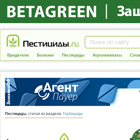
Вредители
Болезни
Пестициды
Агрохимикаты
Слов
Пестициды
, статья из раздела:
Гербициды