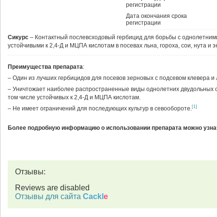
регистрации
Дата окончания срока
регистрации
Сикурс
– Контактный послевсходовый гербицид для борьбы с однолетними
устойчивыми к 2,4-Д и МЦПА кислотам в посевах льна, гороха, сои, нута и
Преимущества препарата
:
– Один из лучших гербицидов для посевов зерновых с подсевом клевера и
– Уничтожает наиболее распространенные виды однолетних двудольных с
том числе устойчивых к 2,4-Д и МЦПА кислотам.
[1]
– Не имеет ограничений для последующих культур в севообороте.
Более подробную информацию о использовании препарата можно узнат
Отзывы:
Reviews are disabled
Отзывы для сайта
Cackl
e