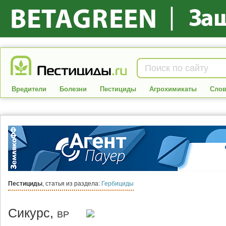
Вредители
Болезни
Пестициды
Агрохимикаты
Слов
Пестициды
, статья из раздела:
Гербициды
Сикурс,
ВР