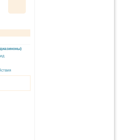
адиазиноны)
цид
йствия