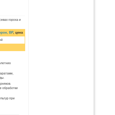
евах гороха и
орон, ВР
, цена
ий
олетних
паратами,
ды.
рняков.
ле обработки
ультур при