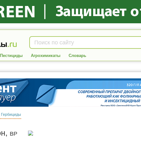
Пестициды
Агрохимикаты
Словарь
:
Гербициды
он,
ВР