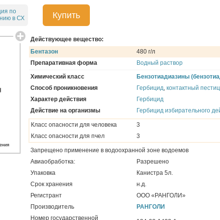
ция по
Купить
нию в СХ
Действующее вещество:
Бентазон
480 г/л
Препаративная форма
Водный раствор
Химический класс
Бензотиадиазины (бензоти
Способ проникновения
Гербицид
,
контактный пести
Характер действия
Гербицид
Действие на организмы
Гербицид избирательного де
Класс опасности для человека
3
Класс опасности для пчел
3
ения
Запрещено применение в водоохранной зоне водоемов
Авиаобработка:
Разрешено
Упаковка
Канистра 5л.
Срок хранения
н.д.
Регистрант
ООО «РАНГОЛИ»
Производитель
РАНГОЛИ
Номер государственной