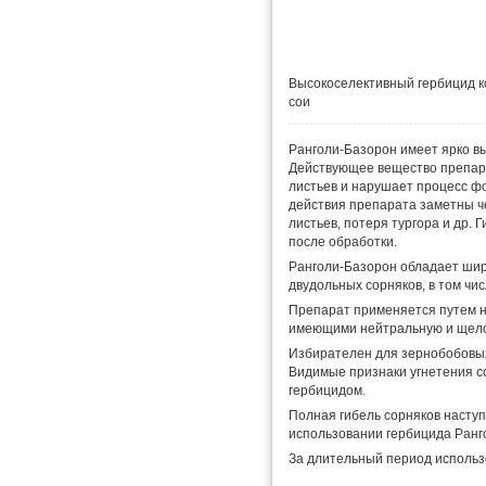
Высокоселективный гербицид к
сои
Ранголи-Базорон имеет ярко в
Действующее вещество препар
листьев и нарушает процесс ф
действия препарата заметны ч
листьев, потеря тургора и др. 
после обработки.
Ранголи-Базорон обладает шир
двудольных сорняков, в том чис
Препарат применяется путем н
имеющими нейтральную и щело
Избирателен для зернобобовых
Видимые признаки угнетения со
гербицидом.
Полная гибель сорняков наступ
использовании гербицида Ранг
За длительный период использ