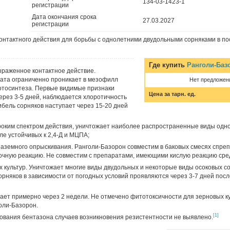
134-03-1423-1
регистрации
Дата окончания срока
27.03.2027
регистрации
онтактного действия для борьбы с однолетними двудольными сорняками в пос
Где купить
Ранголи-Баз
ыраженное контактное действие.
ата ограниченно проникает в мезофилл
Нет предложен
отосинтеза. Первые видимые признаки
Цена за тарн. ед.
ерез 3-5 дней, наблюдается хлоротичность
Гибель сорняков наступает через 15-20 дней
оким спектром действия, уничтожает наиболее распространенные виды одн
ле устойчивых к 2,4-Д и МЦПА;
аземного опрыскивания. Ранголи-Базорон совместим в баковых смесях спре
чную реакцию. Не совместим с препаратами, имеющими кислую реакцию сре
 культур. Уничтожает многие виды двудольных и некоторые виды осоковых со
рняков в зависимости от погодных условий проявляются через 3-7 дней пос
ает примерно через 2 недели. Не отмечено фитотоксичности для зерновых к
оли-Базорон.
[1]
ования бентазона случаев возникновения резистентности не выявлено.