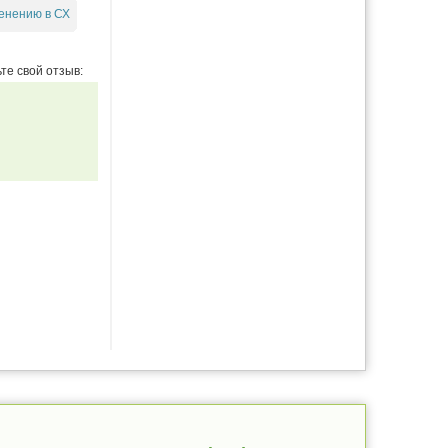
енению в СХ
те свой отзыв: