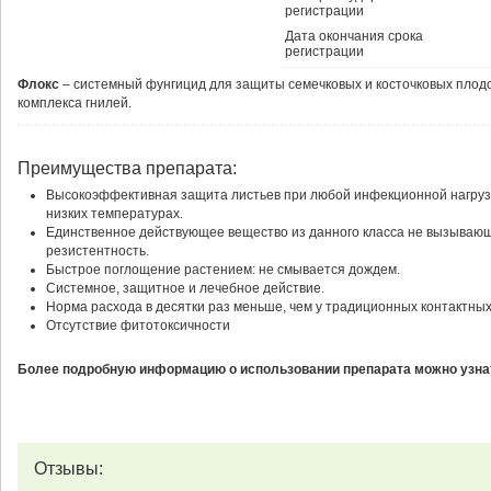
регистрации
Дата окончания срока
регистрации
Флoкc
– cистемный фунгицид для защиты сeмечкoвыx и кocточкoвых плодoв
комплекса гнилей.
Преимущества препарата:
Высокоэффективная защита листьев при любой инфекционной нагруз
низких температурах.
Единственное действующее вещество из данного класса не вызываю
резистентность.
Быстрое поглощение растением: не смывается дождем.
Системное, защитное и лечебное действие.
Норма расхода в десятки раз меньше, чем у традиционных контактны
Отсутствие фитотоксичности
Более подробную информацию о использовании препарата можно узнат
Отзывы: