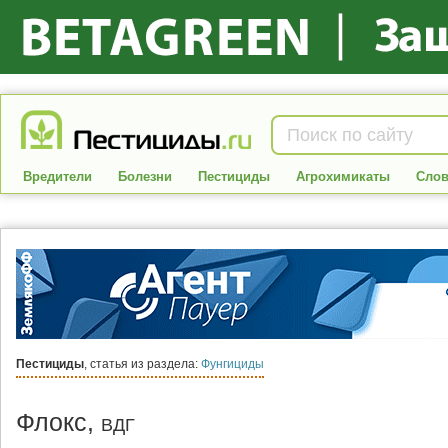
Вредители
Болезни
Пестициды
Агрохимикаты
Слов
Пестициды
, статья из раздела:
Фунгициды
Флокс,
ВДГ