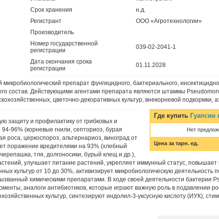
Срок хранения
н.д.
Регистрант
ООО «Агротехнологии»
Производитель
Номер государственной
039-02-2041-1
регистрации
Дата окончания срока
01.11.2028
регистрации
 микробиологический препарат фунгицидного, бактериального, инсектицидно
его состав. Действующими агентами препарата являются штаммы Pseudomona
кохозяйственных, цветочно-декоративных культур, внекорневой подкормки, 
Где купить
Гуапсин 
ую защиту и профилактику от грибковых и
94-96% (корневые гнили, септориоз, бурая
Нет предлож
ая роса, церкоспороз, альтернариоз, виноград от
Цена за тарн. ед.
жает поражение вредителями на 93% (хлебный
черепашка, тля, долгоносики, бурый клещ и др.),
астений, улучшает питание растений, укрепляет иммунный статус, повышает 
ных культур от 10 до 30%, активизирует микробиологическую деятельность 
вызванный химическими препаратами. В ходе своей деятельности бактерии 
рменты, аналоги антибиотиков, которые играют важную роль в подавлении ро
хозяйственных культур, синтезируют индолил-3-уксусную кислоту (ИУК), ст