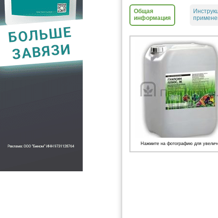
Общая
Инструк
информация
примене
Нажмите на фотографию для увелич