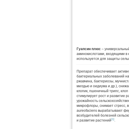
Гуапсин плюс
– универсальный
аминокислотами, входящими в 
используется для защиты сельс
Препарат обеспечивает активн
бактериальных заболеваний на 
ржавчина, бактериозы, мучнист
милдью и оидиума и др.), сни
клопик, пшеничный трипс, клоп 
стимулирует рост и развитие р
урожайность сельскохозяйствен
микрофлоры, снимает стресс, 
aureofaciens вырабатывают фе
возбудителей болезней сельско
[1]
и развитие растений
.