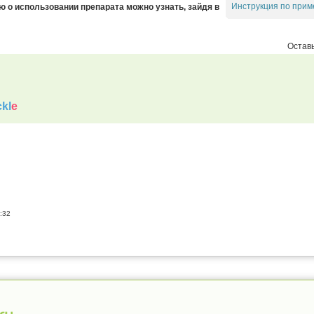
Инструкция по прим
о использовании препарата можно узнать, зайдя в
Оставь
kl
e
:32