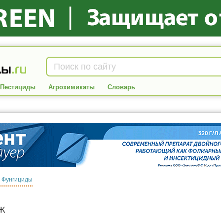
Пестициды
Агрохимикаты
Словарь
:
Фунгициды
Ж