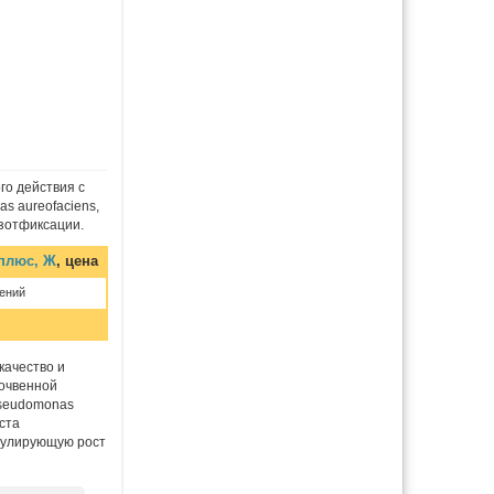
го действия с
s aureofaciens,
азотфиксации.
плюс, Ж
, цена
ений
качество и
почвенной
Pseudomonas
ста
имулирующую рост