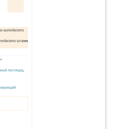
 aureofaciens
eofaciens штамм
+
мный пестицид
,
зирующий