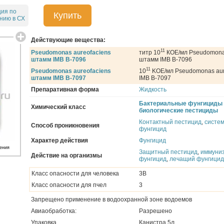
ция по
Купить
нию в СХ
Действующие вещества:
11
Pseudomonas aureofaciens
титр 10
КОЕ/мл Pseudomonas
штамм IMB B-7096
штамм IMB B-7096
11
Pseudomonas aureofaciens
10
KOE/мл Pseudomonas aur
штамм IMB B-7097
IMB B-7097
Препаративная форма
Жидкость
Бактериальные фунгициды
Химический класс
биологические пестициды
Контактный пестицид
,
систе
Способ проникновения
фунгицид
Характер действия
Фунгицид
ения
Защитный пестицид
,
иммуни
Действие на организмы
фунгицид
,
лечащий фунгицид
Класс опасности для человека
3В
Класс опасности для пчел
3
Запрещено применение в водоохранной зоне водоемов
Авиаобработка:
Разрешено
Упаковка
Канистра 5л.