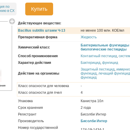
ция по
Купить
нию в СХ
Действующее вещество:
Bacillus subtilis штамм Ч-13
не менее 100 млн. КОЕ/мл
Препаративная форма
Жидкость
Бактериальные фунгициды
Химический класс
биологические пестициды
Способ проникновения
Контактный пестицид
,
систе
Характер действия
Бактерицид
,
фунгицид
Защитный пестицид
,
иммуни
Действие на организмы
фунгицид
,
лечащий фунгицид
фунгицид
Класс опасности для человека
-
ения
Класс опасности для пчел
4
Упаковка
Канистра 10л
Срок хранения
2 года
Регистрант
Бисолби Интер
Производитель
Бисолби Интер
Номер государственной
174-19-1434-1