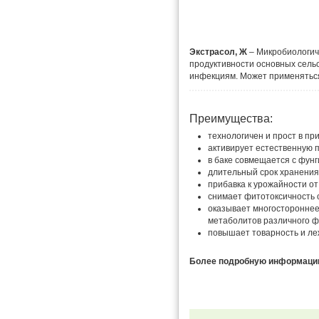
Экстрасол, Ж
– Микробиологиче
продуктивности основных сельс
инфекциям. Может применяться
Преимущества:
технологичен и прост в пр
активирует естественную 
в баке совмещается с фун
длительный срок хранения 
прибавка к урожайности о
снимает фитотоксичность 
оказывает многостороннее
метаболитов различного ф
повышает товарность и ле
Более подробную информацию 