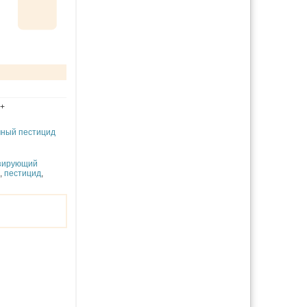
+
мный пестицид
зирующий
,
пестицид
,