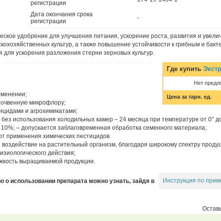
регистрации
Дата окончания срока
-
регистрации
ское удобрение для улучшения питания, ускорение роста, развития и увели
кохозяйственных культур, а также повышение устойчивости к грибным и бак
 для ускорения разложения стерни зерновых культур.
Где купить
Экст
Нет предл
именении;
Цена за тарн. ед.
почвенную микрофлору;
гицидами и агрохимикатами;
без использования холодильных камер – 24 месяца при температуре от 0° до
т 10%; – допускается заблаговременная обработка семенного материала;
от применения химических пестицидов.
 воздействие на растительный организм, благодаря широкому спектру прод
изиологического действия;
жкость выращиваемой продукции.
Инструкция по прим
о использовании препарата можно узнать, зайдя в
Оставь