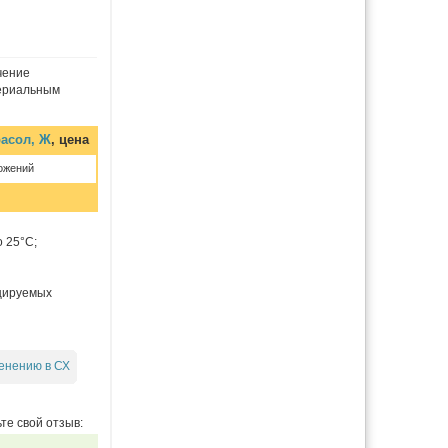
чение
териальным
расол, Ж
, цена
ожений
 25°С;
уцируемых
енению в СХ
те свой отзыв: