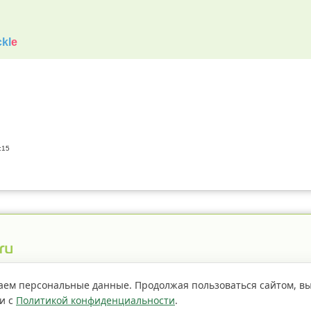
kl
e
:15
истрация пестицидов
Правила сайта
О проекте
аем персональные данные. Продолжая пользоваться сайтом, в
ии с
Политикой конфиденциальности
.
Если не
страницы сайта доступно