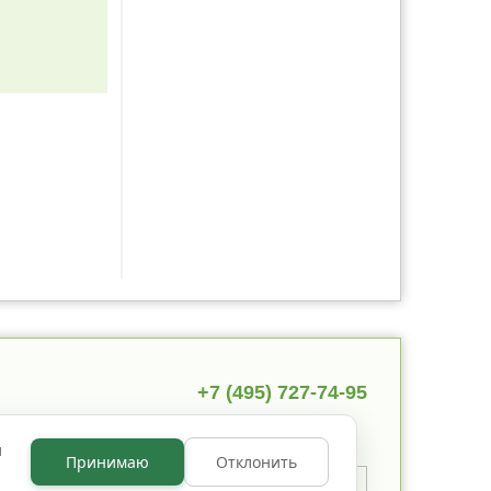
+7 (495) 727-74-95
ы
Принимаю
Отклонить
 указано иное, содержимое
 по лицензии
CC BY NC 3.0
.