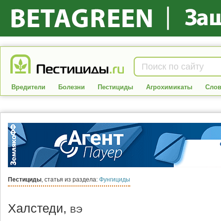
Вредители
Болезни
Пестициды
Агрохимикаты
Слов
Пестициды
, статья из раздела:
Фунгициды
Халстеди,
ВЭ