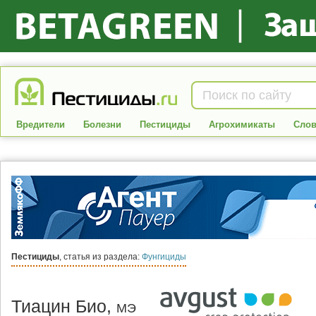
Вредители
Болезни
Пестициды
Агрохимикаты
Слов
Пестициды
, статья из раздела:
Фунгициды
Тиацин Био,
МЭ