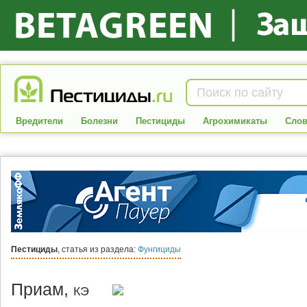
Вредители
Болезни
Пестициды
Агрохимикаты
Слов
Пестициды
, статья из раздела:
Фунгициды
Приам,
КЭ