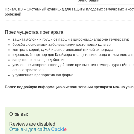
регистрации
Приам, КЭ – Системный фунгицид для защиты плодовых семечковых и косто
болезней
Преимущества препарата:
защита яблони и груши от парши в широком диапазоне температур
борьба с основными заболеваниями косточковых культур
контроль серой, сухой и аспергиллезной гнилей винограда
идеальный партнер для Клеймора в защите винограда от комплекса г
защитное и лечащее действие
усиленное искореняющее действие при высоких температурах (более 2
основе триазолов
улучшенная препаративная форма
Более подробную информацию о использовании препарата можно узнат
Отзывы:
Reviews are disabled
Отзывы для сайта
Cackl
e