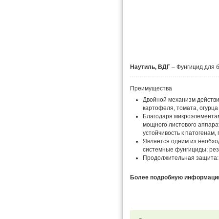
Наутиль, ВДГ
– Фунгицид для б
Преимущества
Двойной механизм действи
картофеля, томата, огурца
Благодаря микроэлементам
мощного листового аппара
устойчивость к патогенам,
Является одним из необх
системные фунгициды; рез
Продолжительная защита: 1
Более подробную информацию 