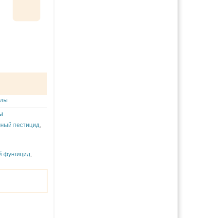
улы
ы
мный пестицид
,
й фунгицид
,