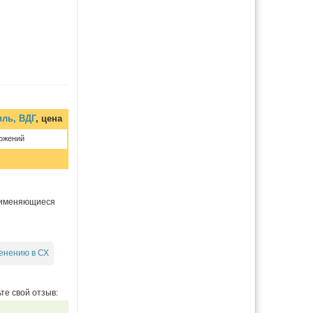
иль, ВДГ
, цена
ожений
применяющиеся
енению в СХ
те свой отзыв: