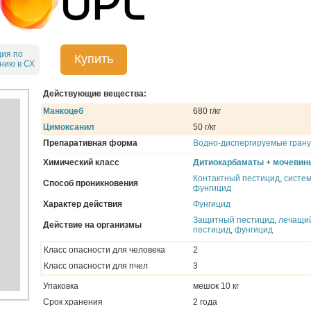
ция по
Купить
нию в СХ
Действующие вещества:
Манкоцеб
680 г/кг
Цимоксанил
50 г/кг
Препаративная форма
Водно-диспергируемые гран
Химический класс
Дитиокарбаматы
+
мочевин
Контактный пестицид
,
систе
Способ проникновения
фунгицид
Характер действия
Фунгицид
Защитный пестицид
,
лечащи
Действие на организмы
пестицид
,
фунгицид
Класс опасности для человека
2
Класс опасности для пчел
3
Упаковка
мешок 10 кг
Срок хранения
2 года