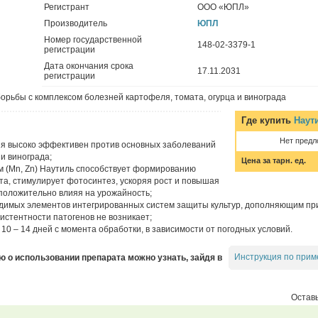
Регистрант
ООО «ЮПЛ»
Производитель
ЮПЛ
Номер государственной
148-02-3379-1
регистрации
Дата окончания срока
17.11.2031
регистрации
орьбы с комплексом болезней картофеля, томата, огурца и винограда
Где купить
Наут
Нет предл
я высоко эффективен против основных заболеваний
 и винограда;
Цена за тарн. ед.
 (Mn, Zn) Наутиль способствует формированию
та, стимулирует фотосинтез, ускоряя рост и повышая
 положительно влияя на урожайность;
одимых элементов интегрированных систем защиты культур, дополняющим 
истентности патогенов не возникает;
0 – 14 дней с момента обработки, в зависимости от погодных условий.
Инструкция по прим
о использовании препарата можно узнать, зайдя в
Оставь