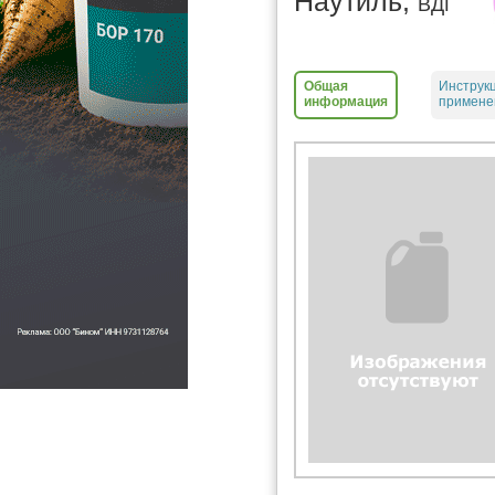
Наутиль,
ВДГ
Общая
Инструк
информация
примене