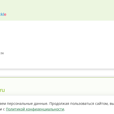
kl
e
:56
истрация пестицидов
Правила сайта
О проекте
аем персональные данные. Продолжая пользоваться сайтом, в
ии с
Политикой конфиденциальности
.
Если не
страницы сайта доступно