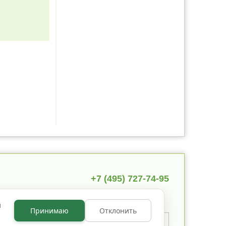
+7 (495) 727-74-95
ы
Принимаю
Отклонить
 указано иное, содержимое
 по лицензии
CC BY NC 3.0
.