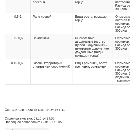
посевы)
горца
настоящих
Расход ра
300 л/га
0,5-1
Рапс яровой
Виды осота, ромашки,
Опрыскив
горца
листьев 
сорняков.
Расход ра
300 л/га
0,5-0,6
Земляника
Многолетние
Опрыскив
двудольные (осоты,
сорняков 
щавель, одуванчик) и
Расход ра
некоторые однолетние
300 л/га
двудольные (виды
ромашки, горца)
0,16-0,66
Газоны (территории
Виды ромашки, осота,
Опрыскив
спортивных сооружений)
гречишки, одуванчик
сорняков 
Расход ра
300 л/га.
людей на
территори
Составители:
Величко С.Н., Игнатьев П.С.
Страница внесена:
08.10.14 14:56
Последнее обновление:
29.01.21 16:05