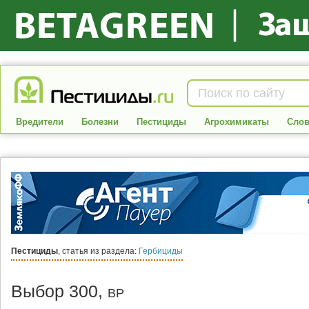
Вредители
Болезни
Пестициды
Агрохимикаты
Слов
Пестициды
, статья из раздела:
Гербициды
Выбор 300,
ВР