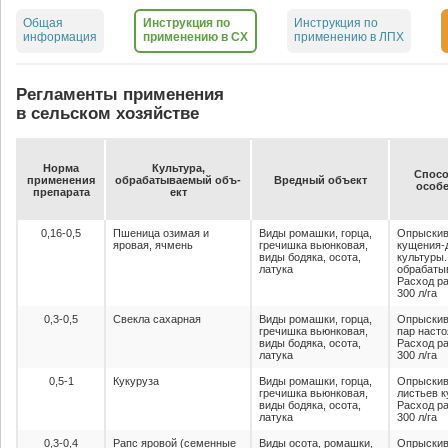
Общая
Инструкция по
Инструкция по
информация
применению в СХ
применению в ЛПХ
Регламенты применения
в сельском хозяйстве
Нор­ма
Куль­ту­ра,
Спо­со
при­ме­не­ния
об­ра­ба­ты­ва­емый объ­
Вред­ный объ­ект
осо­бе
пре­па­ра­та
ект
0,16-0,5
Пшеница озимая и
Виды ромашки, горца,
Опрыскив
яровая, ячмень
гречишка вьюнковая,
кущения-д
виды бодяка, осота,
культуры
латука
обрабаты
Расход ра
300 л/га
0,3-0,5
Свекла сахарная
Виды ромашки, горца,
Опрыскив
гречишка вьюнковая,
пар насто
виды бодяка, осота,
Расход ра
латука
300 л/га
0,5-1
Кукуруза
Виды ромашки, горца,
Опрыскив
гречишка вьюнковая,
листьев к
виды бодяка, осота,
Расход ра
латука
300 л/га
0,3-0,4
Рапс яровой (семенные
Виды осота, ромашки,
Опрыскив