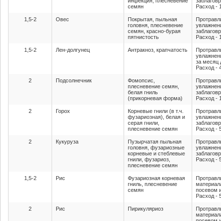
инфекция, плесневение
заблагов
семян
Расход - 1
1,5-2
Овес
Покрытая, пыльная
Протравл
головня, плесневение
увлажнен
семян, красно-бурая
заблагов
пятнистость
Расход - 1
1,5-2
Лен-долгунец
Антракноз, крапчатость
Протравл
увлажнен
за месяц 
Расход - 4
2
Подсолнечник
Фомопсис,
Протравл
плесневение семян,
увлажнен
белая гниль
заблагов
(прикорневая форма)
Расход - 1
2
Горох
Корневые гнили (в т.ч.
Протравл
фузариозная), белая и
увлажнен
серая гнили,
заблагов
плесневение семян
Расход - 5
2
Кукуруза
Пузырчатая пыльная
Протравл
головня, фузариозные
увлажнен
корневые и стеблевые
заблагов
гнили, фузариоз,
Расход - 5
плесневение семян
1,5-2
Рис
Фузариозная корневая
Протравл
гниль, плесневение
материал
семян
посевом 
Расход - 5
2
Рис
Пирикуляриоз
Протравл
материал
посевом 