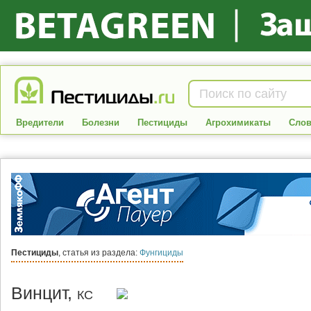
Вредители
Болезни
Пестициды
Агрохимикаты
Слов
Пестициды
, статья из раздела:
Фунгициды
Винцит,
КС