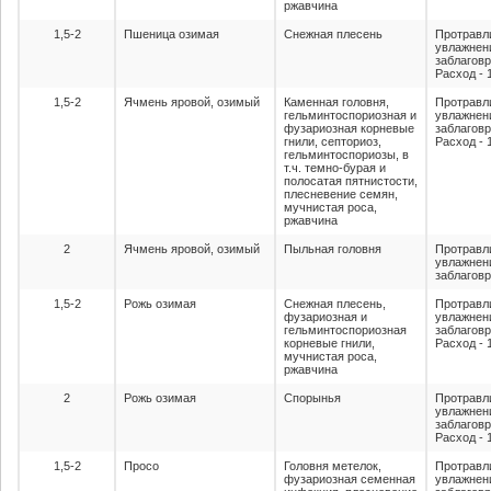
ржавчина
1,5-2
Пшеница озимая
Снежная плесень
Протравл
увлажнен
заблагов
Расход - 1
1,5-2
Ячмень яровой, озимый
Каменная головня,
Протравл
гельминтоспориозная и
увлажнен
фузариозная корневые
заблагов
гнили, септориоз,
Расход - 1
гельминтоспориозы, в
т.ч. темно-бурая и
полосатая пятнистости,
плесневение семян,
мучнистая роса,
ржавчина
2
Ячмень яровой, озимый
Пыльная головня
Протравл
увлажнен
заблаговр
1,5-2
Рожь озимая
Снежная плесень,
Протравл
фузариозная и
увлажнен
гельминтоспориозная
заблагов
корневые гнили,
Расход - 1
мучнистая роса,
ржавчина
2
Рожь озимая
Спорынья
Протравл
увлажнен
заблагов
Расход - 1
1,5-2
Просо
Головня метелок,
Протравл
фузариозная семенная
увлажнен