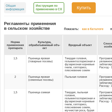
Общая
Инструкция по
Купить
информация
применению в СХ
Регламенты применения
в сельском хозяйстве
Показать:
как в Каталоге
п
Нор­ма
Куль­ту­ра,
Спо­со
при­ме­не­ния
об­ра­ба­ты­ва­емый объ­
Вред­ный объ­ект
осо­бе
пре­па­ра­та
ект
1,5
Пшеница яровая
Твердая головня,
Протравл
(товарные посевы)
гельминтоспориозная и
увлажнен
фузариозная корневые
заблагов
гнили, септориоз,
Расход - 1
плесневение семян
2
Пшеница яровая
Пыльная головня
Протравл
(семенные посевы)
увлажнен
заблагов
Расход - 1
1,5
Пшеница озимая
Твердая, пыльная
Протравл
головня,
увлажнен
гельминтоспориозная и
заблагов
фузариозная корневые
Расход - 1
гнили, септориоз,
плесневение семян,
мучнистая роса, бурая