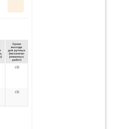
Сро­ки
вы­хо­да
я
для руч­ных
ть
(ме­ха­ни­зи­
к)
ро­ван­ных
ра­бот)
-(3)
-(3)