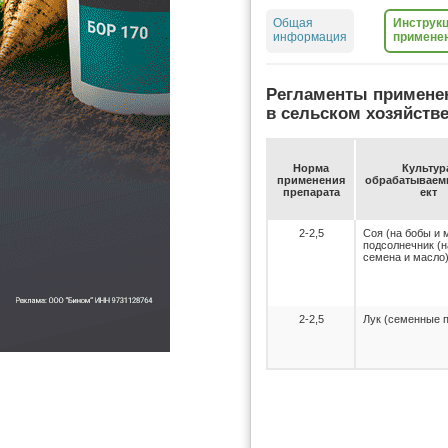
Общая
Инструкц
информация
примене
Регламенты примене
в сельском хозяйств
Нор­ма
Куль­ту­р
при­ме­не­ния
об­ра­ба­ты­ва­
пре­па­ра­та
ект
2-2,5
Соя (на бобы и 
подсолнечник (н
семена и масло
2-2,5
Лук (семенные 