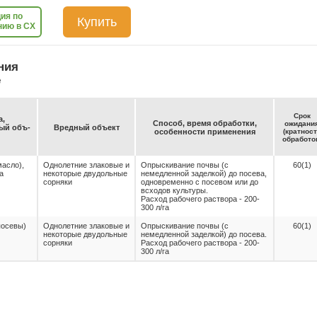
ия по
Купить
нию в СХ
ния
е
Срок
а,
Спо­соб, вре­мя об­ра­бот­ки,
ожи­да­ни
емый объ­
Вред­ный объ­ект
осо­бен­нос­ти при­ме­не­ния
(крат­нос
об­ра­бо­то
масло),
Однолетние злаковые и
Опрыскивание почвы (с
60(1)
а
некоторые двудольные
немедленной заделкой) до посева,
)
сорняки
одновременно с посевом или до
всходов культуры.
Расход рабочего раствора - 200-
300 л/га
посевы)
Однолетние злаковые и
Опрыскивание почвы (с
60(1)
некоторые двудольные
немедленной заделкой) до посева.
сорняки
Расход рабочего раствора - 200-
300 л/га