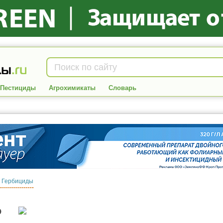
Пестициды
Агрохимикаты
Словарь
:
Гербициды
Э