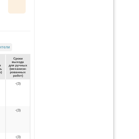
ители
Сро­ки
вы­хо­да
я
для руч­ных
ть
(ме­ха­ни­зи­
к)
ро­ван­ных
ра­бот)
-(3)
-(3)
-(3)