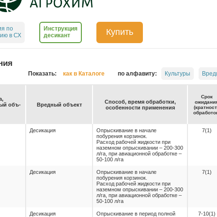
ия по
Инструкция
Купить
ию в СХ
десикант
ния
Показать:
как в Каталоге
по алфавиту:
Культуры
Вред
Срок
а,
Спо­соб, вре­мя об­ра­бот­ки,
ожи­да­ни
емый объ­
Вред­ный объ­ект
осо­бен­нос­ти при­ме­не­ния
(крат­нос
об­ра­бо­то
Десикация
Опрыскивание в начале
7(1)
побурения корзинок.
Расход рабочей жидкости при
наземном опрыскивании – 200-300
л/га, при авиационной обработке –
50-100 л/га
Десикация
Опрыскивание в начале
7(1)
побурения корзинок.
Расход рабочей жидкости при
наземном опрыскивании – 200-300
л/га, при авиационной обработке –
50-100 л/га
Десикация
Опрыскивание в период полной
7-10(1)