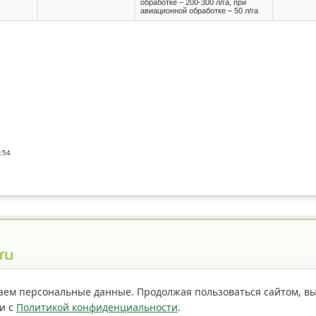
обработке – 200-300 л/га, при
авиационной обработке – 50 л/га
:54
истрация пестицидов
Правила сайта
О проекте
аем персональные данные. Продолжая пользоваться сайтом, в
ии с
Политикой конфиденциальности
.
Если не