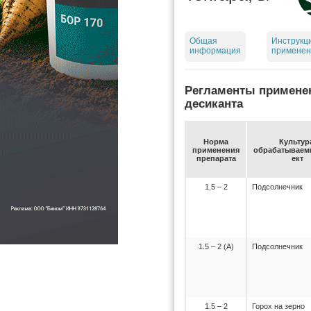
Общая
Инструкц
информация
применен
Регламенты примене
десиканта
Нор­ма
Куль­ту­р
при­ме­не­ния
об­ра­ба­ты­ва­
пре­па­ра­та
ект
1.5 – 2
Подсолнечник
1.5 – 2 (А)
Подсолнечник
1.5 – 2
Горох на зерно