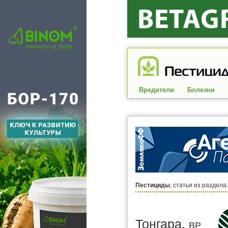
Вредители
Болезни
Пестициды
, статья из раздела
Тонгара,
ВР