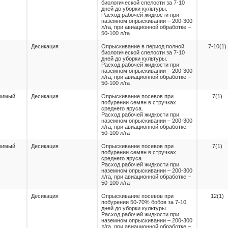
биологической спелости за 7-10
дней до уборки культуры.
Расход рабочей жидкости при
наземном опрыскивании – 200-300
л/га, при авиационной обработке –
50-100 л/га
Десикация
Опрыскивание в период полной
7-10(1)
биологической спелости за 7-10
дней до уборки культуры.
Расход рабочей жидкости при
наземном опрыскивании – 200-300
л/га, при авиационной обработке –
50-100 л/га
озимый
Десикация
Опрыскивание посевов при
7(1)
побурении семян в стручках
среднего яруса.
Расход рабочей жидкости при
наземном опрыскивании – 200-300
л/га, при авиационной обработке –
50-100 л/га
озимый
Десикация
Опрыскивание посевов при
7(1)
побурении семян в стручках
среднего яруса.
Расход рабочей жидкости при
наземном опрыскивании – 200-300
л/га, при авиационной обработке –
50-100 л/га
Десикация
Опрыскивание посевов при
12(1)
побурении 50-70% бобов за 7-10
дней до уборки культуры.
Расход рабочей жидкости при
наземном опрыскивании – 200-300
л/га, при авиационной обработке –