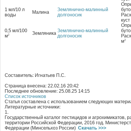
Опр
1 мл/10 л
Землянично-малинный
буто
Малина
воды
долгоносик
Расх
куст
Опр
0,5 мл/100
Землянично-малинный
буто
Земляника
2
м
долгоносик
Расх
2
м
Составитель:
Игнатьев П.С.
Страница внесена:
22.02.16 20:42
Последнее обновление:
25.08.25 14:15
Список источников
Статья составлена с использованием следующих матери
Литературные источники:
1.
Государственный каталог пестицидов и агрохимикатов, 
территории Российской Федерации, 2016 год. Министерст
Федерации (Минсельхоз России)
Скачать >>>