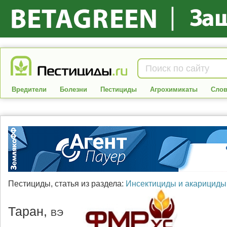
Вредители
Болезни
Пестициды
Агрохимикаты
Слов
Пестициды
, статья из раздела:
Инсектициды и акарициды
Таран,
ВЭ