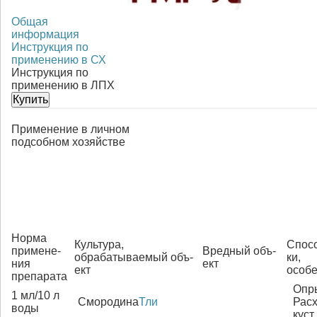
Общая
информация
Инструкция по
применению в СХ
Инструкция по
применению в ЛПХ
Купить
Применение в личном
подсобном хозяйстве
Нор­ма
Куль­ту­ра,
Спо­со
при­ме­не­
Вред­ный объ­
об­ра­ба­ты­ва­емый объ­
ки,
ния
ект
ект
осо­бе
пре­па­ра­та
Опры
1 мл/10 л
Смородина
Тли
Расх
воды
куст