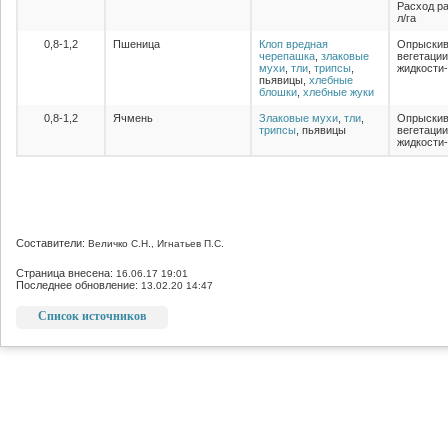
Расход ра
л/га
0,8-1,2
Пшеница
Клоп вредная
Опрыскив
черепашка
,
злаковые
вегетации
мухи
,
тли
,
трипсы
,
жидкости-
пьявицы,
хлебные
блошки
,
хлебные жуки
0,8-1,2
Ячмень
Злаковые мухи
,
тли
,
Опрыскив
трипсы
, пьявицы
вегетации
жидкости-
Составители:
Величко С.Н., Игнатьев П.С.
Страница внесена:
16.06.17 19:01
Последнее обновление:
13.02.20 14:47
Список источников