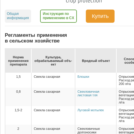
Общая
Инструкция по
Купить
информация
применению в СХ
Регламенты применения
в сельском хозяйстве
Нор­ма
Куль­ту­ра,
Спо­со
при­ме­не­ния
об­ра­ба­ты­ва­емый объ­
Вред­ный объ­ект
осо­бе
пре­па­ра­та
ект
1,5
Свекла сахарная
Блошки
Опрыскив
Расход ра
200 л/га
0,8
Свекла сахарная
Свекловичная
Опрыскив
листовая тля
вегетации
Расход ра
л/га
1,5-2
Свекла сахарная
Луговой мотылек
Опрыскив
вегетации
Расход ра
л/га
2
Свекла сахарная
Свекловичные
Опрыскив
долгоносики
вегетации