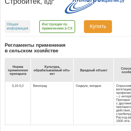
Стробитек,
ВДГ
Общая
Инструкция по
Купить
информация
применению в СХ
Регламенты применения
в сельском хозяйстве
Нор­ма
Куль­ту­ра,
Спо­со
при­ме­не­ния
об­ра­ба­ты­ва­емый объ­
Вред­ный объ­ект
осо­бе
пре­па­ра­та
ект
0,15-0,2
Виноград
Оидиум, милдью
Опрыскив
вегетации
профилак
– с интер
Препарат
с другими
препарат
действия,
стробилу
Расход ра
1000 л/га