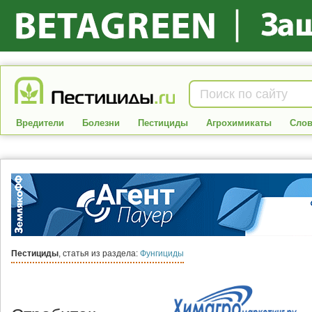
Вредители
Болезни
Пестициды
Агрохимикаты
Слов
Пестициды
, статья из раздела:
Фунгициды