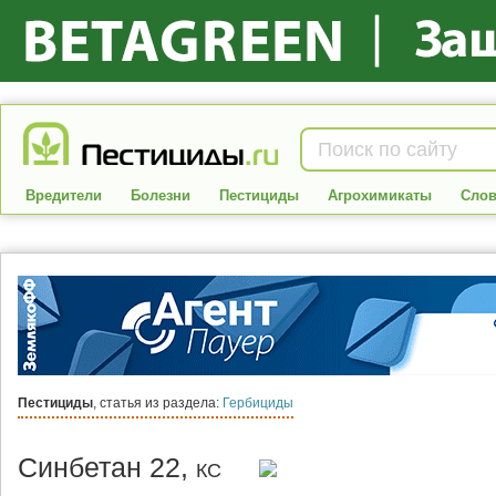
Вредители
Болезни
Пестициды
Агрохимикаты
Слов
Пестициды
, статья из раздела:
Гербициды
Синбетан 22,
КС