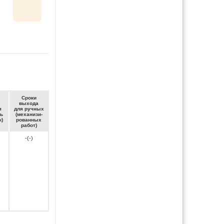
Сро­ки
вы­хо­да
я
для руч­ных
ть
(ме­ха­ни­зи­
к)
ро­ван­ных
ра­бот)
-(-)