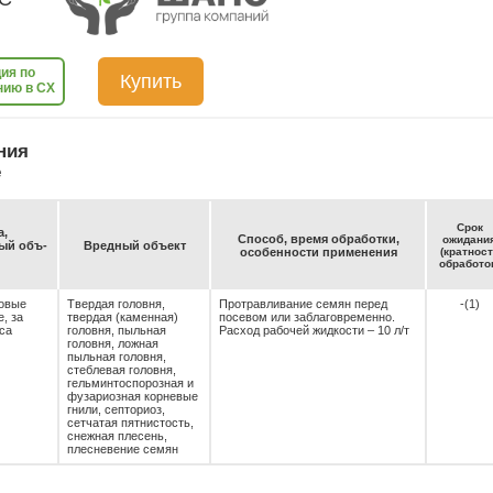
ия по
Купить
нию в СХ
ния
е
Срок
а,
Спо­соб, вре­мя об­ра­бот­ки,
ожи­да­ни
емый объ­
Вред­ный объ­ект
осо­бен­нос­ти при­ме­не­ния
(крат­нос
об­ра­бо­то
овые
Твердая головня,
Протравливание семян перед
-(1)
, за
твердая (каменная)
посевом или заблаговременно.
са
головня, пыльная
Расход рабочей жидкости – 10 л/т
головня, ложная
пыльная головня,
стеблевая головня,
гельминтоспорозная и
фузариозная корневые
гнили, септориоз,
сетчатая пятнистость,
снежная плесень,
плесневение семян