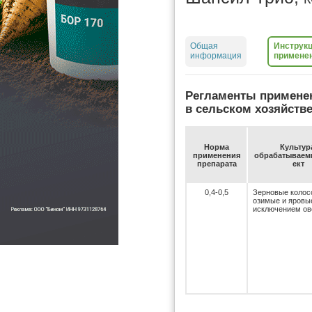
Общая
Инструкц
информация
примене
Регламенты примене
в сельском хозяйств
Нор­ма
Куль­ту­р
при­ме­не­ния
об­ра­ба­ты­ва­
пре­па­ра­та
ект
0,4-0,5
Зерновые колос
озимые и яровые
исключением ов