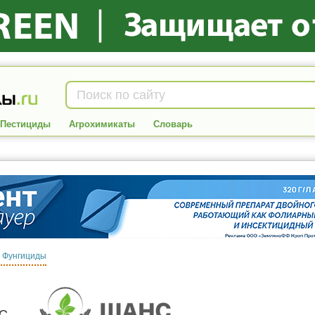
Пестициды
Агрохимикаты
Словарь
:
Фунгициды
С