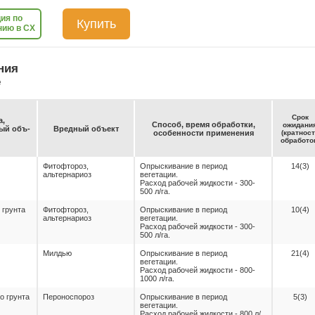
ия по
Купить
нию в СХ
ния
е
Срок
а,
Спо­соб, вре­мя об­ра­бот­ки,
ожи­да­ни
емый объ­
Вред­ный объ­ект
осо­бен­нос­ти при­ме­не­ния
(крат­нос
об­ра­бо­то
Фитофтороз,
Опрыскивание в период
14(3)
альтернариоз
вегетации.
Расход рабочей жидкости - 300-
500 л/га.
 грунта
Фитофтороз,
Опрыскивание в период
10(4)
альтернариоз
вегетации.
Расход рабочей жидкости - 300-
500 л/га.
Милдью
Опрыскивание в период
21(4)
вегетации.
Расход рабочей жидкости - 800-
1000 л/га.
о грунта
Пероноспороз
Опрыскивание в период
5(3)
вегетации.
Расход рабочей жидкости - 800 л/