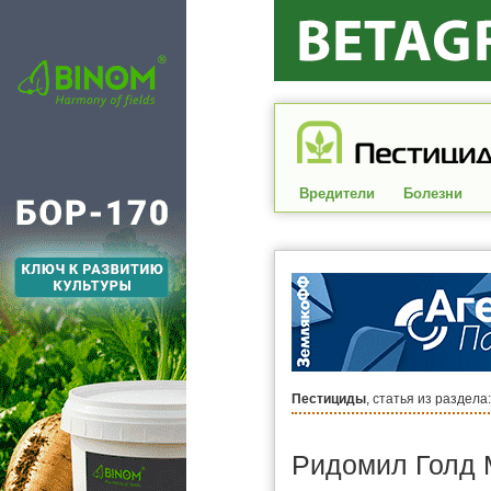
Вредители
Болезни
Пестициды
, статья из раздела
Ридомил Голд