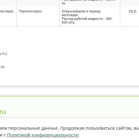
га.
 на перо)
Пероноспороз
Опрыскивание в период
15(3)
вегетации.
Расход рабочей жидкости - 300-
500 л/га.
в П.С.
:24
истрация пестицидов
Правила сайта
О проекте
аем персональные данные. Продолжая пользоваться сайтом, в
ии с
Политикой конфиденциальности
.
Если не