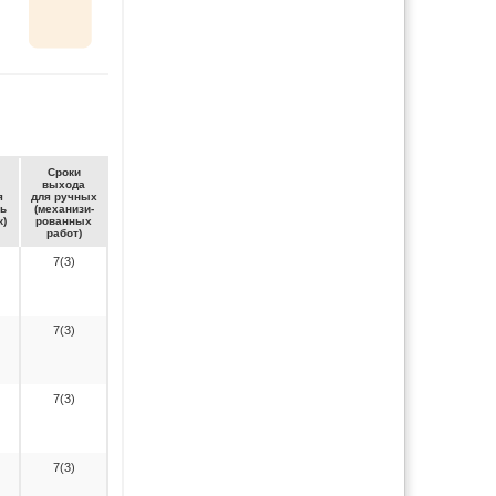
Сро­ки
вы­хо­да
я
для руч­ных
ть
(ме­ха­ни­зи­
к)
ро­ван­ных
ра­бот)
7(3)
7(3)
7(3)
7(3)