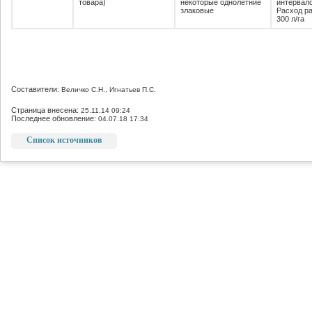
товара)
некоторые однолетние
интервало
злаковые
Расход ра
300 л/га
Составители:
Величко С.Н., Игнатьев П.С.
Страница внесена:
25.11.14 09:24
Последнее обновление:
04.07.18 17:34
Список источников