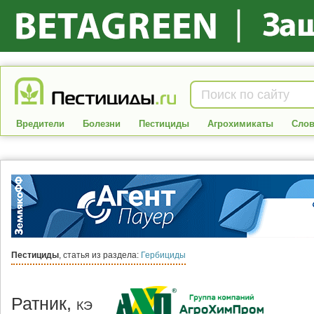
Вредители
Болезни
Пестициды
Агрохимикаты
Слов
Пестициды
, статья из раздела:
Гербициды
Ратник,
КЭ