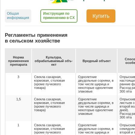
Общая
Инструкция по
Купить
информация
применению в СХ
Регламенты применения
в сельском хозяйстве
Нор­ма
Куль­ту­ра,
Спо­со
при­ме­не­ния
об­ра­ба­ты­ва­емый объ­
Вред­ный объ­ект
осо­бе
пре­па­ра­та
ект
3
Свекла сахарная,
Однолетние
Опрыскив
кормовая, столовая
двудольные сорняки, в
настоящи
(кроме пучкового
том числе щирица и
ранние фа
товара)
некоторые однолетние
Расход ра
злаковые
300 л/га
1,5
Свекла сахарная,
Однолетние
Опрыскив
кормовая, столовая
двудольные сорняки, в
листьев с
(кроме пучкового
том числе щирица и
второй во
товара)
некоторые однолетние
дней).
злаковые
Расход ра
300 л/га
1
Свекла сахарная,
Однолетние
Опрыскив
кормовая, столовая
двудольные сорняки, в
семядолей
(кроме пучкового
том числе щирица и
второй и 