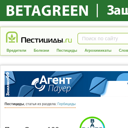
Вредители
Болезни
Пестициды
Агрохимикаты
Слов
Пестициды
, статья из раздела:
Гербициды