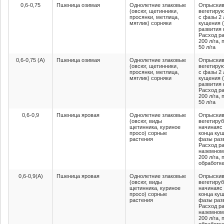
0,6-0,75
Пшеница озимая
Однолетние злаковые
Опрыскив
(овсюг, щетинники,
вегетиру
просянки, метлица,
с фазы 2 
мятлик) сорняки
кущения 
развития 
Расход ра
200 л/га,
50 л/га
0,6-0,75 (А)
Пшеница озимая
Однолетние злаковые
Опрыскив
(овсюг, щетинники,
вегетиру
просянки, метлица,
с фазы 2 
мятлик) сорняки
кущения 
развития 
Расход ра
200 л/га,
50 л/га
0,6-0,9
Пшеница яровая
Однолетние злаковые
Опрыскив
(овсюг, виды
вегетиру
щетинника, куриное
начинаяс 
просо) сорные
конца кущ
растения
фазы разв
Расход ра
наземном
200 л/га,
обработке
0,6-0,9(А)
Пшеница яровая
Однолетние злаковые
Опрыскив
(овсюг, виды
вегетиру
щетинника, куриное
начинаяс 
просо) сорные
конца кущ
растения
фазы разв
Расход ра
наземном
200 л/га,