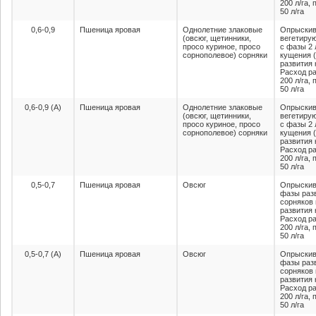
200 л/га,
50 л/га
0,6-0,9
Пшеница яровая
Однолетние злаковые
Опрыскив
(овсюг, щетинники,
вегетиру
просо куриное, просо
с фазы 2 
сорнополевое) сорняки
кущения 
развития 
Расход ра
200 л/га,
50 л/га
0,6-0,9 (А)
Пшеница яровая
Однолетние злаковые
Опрыскив
(овсюг, щетинники,
вегетиру
просо куриное, просо
с фазы 2 
сорнополевое) сорняки
кущения 
развития 
Расход ра
200 л/га,
50 л/га
0,5-0,7
Пшеница яровая
Овсюг
Опрыскив
фазы разв
сорняков
развития 
Расход ра
200 л/га,
50 л/га
0,5-0,7 (А)
Пшеница яровая
Овсюг
Опрыскив
фазы разв
сорняков
развития 
Расход ра
200 л/га,
50 л/га