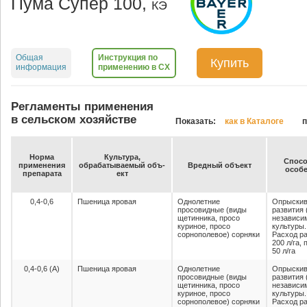
Пума Супер 100,
КЭ
Общая
Инструкция по
Купить
информация
применению в СХ
Регламенты применения
в сельском хозяйстве
Показать:
как в Каталоге
п
Нор­ма
Куль­ту­ра,
Спо­со
при­ме­не­ния
об­ра­ба­ты­ва­емый объ­
Вред­ный объ­ект
осо­бе
пре­па­ра­та
ект
0,4-0,6
Пшеница яровая
Однолетние
Опрыскив
просовидные (виды
развития 
щетинника, просо
независи
куриное, просо
культуры.
сорнополевое) сорняки
Расход ра
200 л/га,
50 л/га
0,4-0,6 (А)
Пшеница яровая
Однолетние
Опрыскив
просовидные (виды
развития 
щетинника, просо
независи
куриное, просо
культуры.
сорнополевое) сорняки
Расход ра