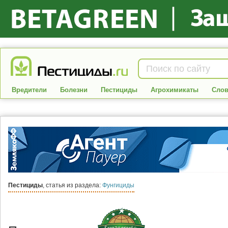
Вредители
Болезни
Пестициды
Агрохимикаты
Слов
Пестициды
, статья из раздела:
Фунгициды