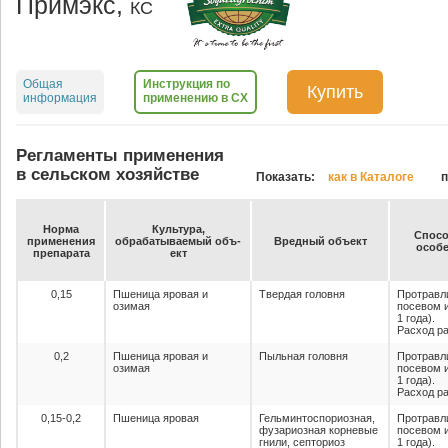
Примэкс,
КС
Общая
Инструкция по
Купить
информация
применению в СХ
Регламенты применения
в сельском хозяйстве
Показать:
как в Каталоге
п
Нор­ма
Куль­ту­ра,
Спо­со
при­ме­не­ния
об­ра­ба­ты­ва­емый объ­
Вред­ный объ­ект
осо­бе
пре­па­ра­та
ект
0,15
Пшеница яровая и
Твердая головня
Протравл
озимая
посевом 
1 года).
Расход ра
0,2
Пшеница яровая и
Пыльная головня
Протравл
озимая
посевом 
1 года).
Расход ра
0,15-0,2
Пшеница яровая
Гельминтоспориозная,
Протравл
фузариозная корневые
посевом 
гнили, септориоз
1 года).