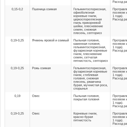
Расход ра
0,15-0,2
Пшеница озимая
Гельминтоспориозная,
Протравл
офиоболезная
посевом 
корневые гнили,
1 года).
церкоспореллезная
Расход ра
гниль прикорневой
шейки, плесневение
семян, снежная
плесень, септориоз
0,19-0,25
Ячмень яровой и озимый
Пыльная головня,
Протравл
каменная головня,
посевом 
гельминтоспориозная,
1 года).
фузариозная корневые
Расход ра
гнили, плесневение
семян, сетчатая
пятнистость, септориоз
0,19-0,25
Рожь озимая
Гельминтоспориозная,
Протравл
фузариозная корневые
посевом 
гнили, стеблевая
1 года).
головня, снежная
Расход ра
плесень, ржавчина
бурая, мучнистая роса,
спорынья
0,19
Овес
Пыльная головня,
Протравл
покрытая головня
посевом 
1 года).
Расход ра
0,19-0,25
Овес
Корневые гнили,
Протравл
красно-бурая
посевом 
пятнистость
1 года).
Расход ра