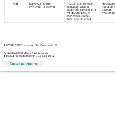
0,25
Кукуруза (кроме
Пузырчатая головня,
Протравл
кукурузы на масло)
пыльная головня
посевом 
соцветий, корневые (в
1 года).
т.ч. фузариозные),
Расход ра
стеблевые гнили,
плесневение семян
Составители:
Величко С.Н., Игнатьев П.С.
Страница внесена:
04.12.13 19:23
Последнее обновление:
13.06.18 18:22
Список источников