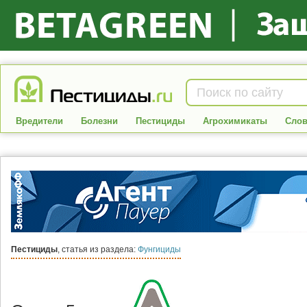
Вредители
Болезни
Пестициды
Агрохимикаты
Слов
Пестициды
, статья из раздела:
Фунгициды