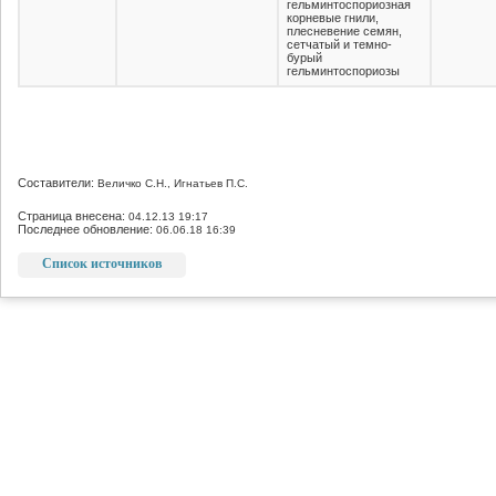
гельминтоспориозная
корневые гнили,
плесневение семян,
сетчатый и темно-
бурый
гельминтоспориозы
Составители:
Величко С.Н., Игнатьев П.С.
Страница внесена:
04.12.13 19:17
Последнее обновление:
06.06.18 16:39
Список источников