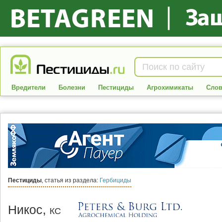
Вредители
Болезни
Пестициды
Агрохимикаты
Слов
Пестициды
, статья из раздела:
Гербициды
Никос,
КС