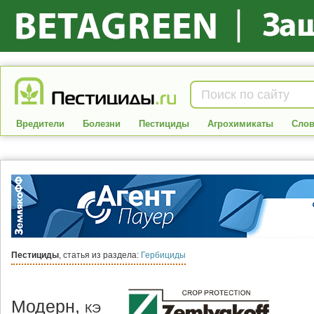
Вредители
Болезни
Пестициды
Агрохимикаты
Слов
Пестициды
, статья из раздела:
Гербициды
Модерн,
КЭ