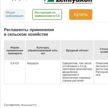
Общая
Инструкция по
Купить
информация
применению в СХ
Регламенты применения
в сельском хозяйстве
Нор­ма
Куль­ту­ра,
Спо­со
при­ме­не­ния
об­ра­ба­ты­ва­емый объ­
Вред­ный объ­ект
осо­бе
пре­па­ра­та
ект
0,4-0,5
Кукуруза
Однолетние, том числе
Опрыскив
устойчивые к 2,4-Д,
листьев к
некоторые многолетние
роста сор
двудольные,
Расход р
однолетние и
л/га
многолетние злаковые
сорные растения
Составитель:
Игнатьев П.С.