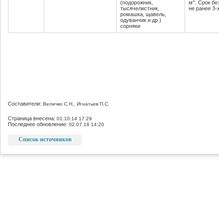
2
(подорожник,
м
. Срок б
тысячелистник,
не ранее 3-
ромашка, щавель,
одуванчик и др.)
сорняки
Составители:
Величко С.Н., Игнатьев П.С.
Страница внесена:
01.10.14 17:29
Последнее обновление:
02.07.18 14:20
Список источников