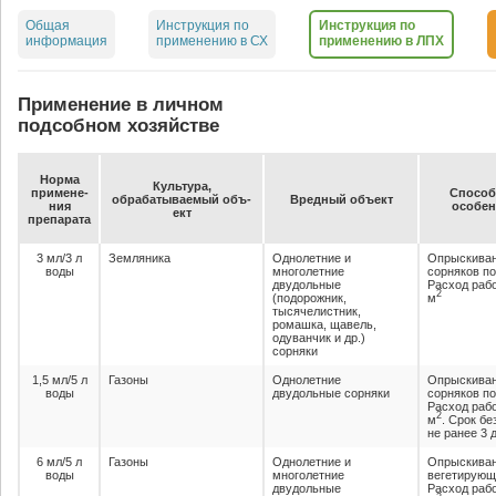
Общая
Инструкция по
Инструкция по
информация
применению в СХ
применению в ЛПХ
Применение в личном
подсобном хозяйстве
Нор­ма
Куль­ту­ра,
при­ме­не­
Спо­соб,
об­ра­ба­ты­ва­емый объ­
Вред­ный объ­ект
ния
осо­бен
ект
пре­па­ра­та
3 мл/3 л
Земляника
Однолетние и
Опрыскиван
воды
многолетние
сорняков по
двудольные
Расход рабо
2
(подорожник,
м
тысячелистник,
ромашка, щавель,
одуванчик и др.)
сорняки
1,5 мл/5 л
Газоны
Однолетние
Опрыскиван
воды
двудольные сорняки
сорняков по
Расход рабо
2
м
. Срок б
не ранее 3 
6 мл/5 л
Газоны
Однолетние и
Опрыскиван
воды
многолетние
вегетирующ
двудольные
Расход рабо