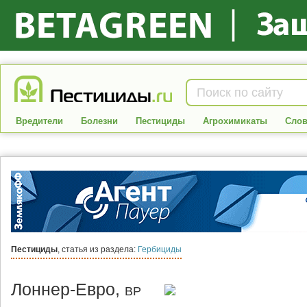
Вредители
Болезни
Пестициды
Агрохимикаты
Слов
Пестициды
, статья из раздела:
Гербициды
Лоннер-Евро,
ВР