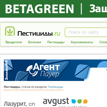
Вредители
Болезни
Пестициды
Агрохимикаты
Слов
Пестициды
, статья из раздела:
Гербициды
Лазурит,
СП