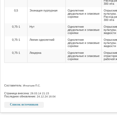
Расход ра
300 л/га
0,5
Эхинацея пурпурная
Однолетние
Опрыскив
двудольные и злаковые
культуры.
сорняки
Расход ра
300 л/га
0,75-1
Нут
Однолетние
Опрыскив
двудольные и злаковые
культуры
сорняки
жидкости 
0,75-1
Люпин однолетний
Однолетние
Опрыскив
двудольные и злаковые
культуры
сорняки
жидкости 
0,75-1
Люцерна
Однолетние
Опрыскив
двудольные и злаковые
отрастани
сорняки
рабочей ж
Составитель:
Игнатьев П.С.
Страница внесена:
29.03.14 21:15
Последнее обновление:
24.12.24 16:04
Список источников