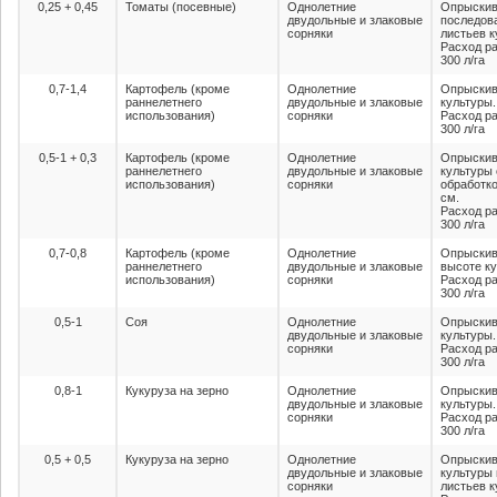
0,25 + 0,45
Томаты (посевные)
Однолетние
Опрыскив
двудольные и злаковые
последова
сорняки
листьев к
Расход ра
300 л/га
0,7-1,4
Картофель (кроме
Однолетние
Опрыскив
раннелетнего
двудольные и злаковые
культуры.
использования)
сорняки
Расход ра
300 л/га
0,5-1 + 0,3
Картофель (кроме
Однолетние
Опрыскив
раннелетнего
двудольные и злаковые
культуры
использования)
сорняки
обработко
см.
Расход ра
300 л/га
0,7-0,8
Картофель (кроме
Однолетние
Опрыскив
раннелетнего
двудольные и злаковые
высоте ку
использования)
сорняки
Расход ра
300 л/га
0,5-1
Соя
Однолетние
Опрыскив
двудольные и злаковые
культуры.
сорняки
Расход ра
300 л/га
0,8-1
Кукуруза на зерно
Однолетние
Опрыскив
двудольные и злаковые
культуры.
сорняки
Расход ра
300 л/га
0,5 + 0,5
Кукуруза на зерно
Однолетние
Опрыскив
двудольные и злаковые
культуры 
сорняки
листьев к