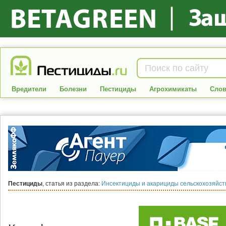
Вредители
Болезни
Пестициды
Агрохимикаты
Слов
Пестициды
, статья из раздела:
Инсектициды и акарициды сельскохозяйс