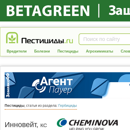
Вредители
Болезни
Пестициды
Агрохимикаты
Слов
Пестициды
, статья из раздела:
Гербициды
Инновейт,
КС