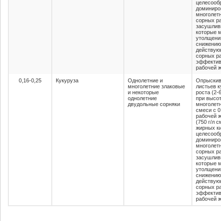
целесооб
доминиро
многолет
сорных ра
засушлив
которые м
утолщению
снижению
действую
сорных ра
эффектив
рабочей ж
0,16-0,25
Кукуруза
Однолетние и
Опрыскив
многолетние злаковые
листьев к
и некоторые
роста (2-
однолетние
при высот
двудольные сорняки
многолетн
смеси с 0
рабочей 
(750 г/л 
жирных к
целесооб
доминиро
многолет
сорных ра
засушлив
которые м
утолщению
снижению
действую
сорных ра
эффектив
рабочей ж