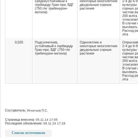
среднеустойчивый к
некоторые многолетние
2-4 до 6-
гербициду Гран-при, ВДГ
двудольные сорные
культуры 
(750 г/кг трибенурон-
растения
сорных ра
метила)
чистом в
200 мл/га
этоксилат
В случае
высевать
Расход ра
л/га
0,025
Подсолнечник,
Однолетние и
Опрыскив
устойчивый к гербициду
некоторые многолетние
2-4 до 6-
Гран-при, ВДГ (750 г/кг
двудольные сорные
культуры 
трибенурон-метила)
растения
сорных ра
чистом в
200 мл/га
этоксилат
В случае
высевать
Расход ра
л/га
Составитель:
Игнатьев П.С.
Страница внесена:
05.11.14 17:05
Последнее обновление:
06.11.24 17:18
Список источников