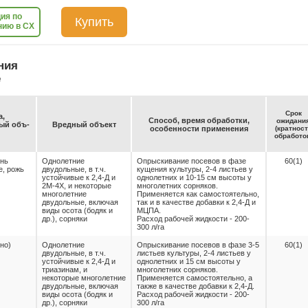
ия по
Купить
нию в СХ
ния
е
Срок
а,
Спо­соб, вре­мя об­ра­бот­ки,
ожи­да­ни
емый объ­
Вред­ный объ­ект
осо­бен­нос­ти при­ме­не­ния
(крат­нос
об­ра­бо­то
нь
Однолетние
Опрыскивание посевов в фазе
60(1)
е, рожь
двудольные, в т.ч.
кущения культуры, 2-4 листьев у
устойчивые к 2,4-Д и
однолетних и 10-15 см высоты у
2М-4Х, и некоторые
многолетних сорняков.
многолетние
Применяется как самостоятельно,
двудольные, включая
так и в качестве добавки к 2,4-Д и
виды осота (бодяк и
МЦПА.
др.), сорняки
Расход рабочей жидкости - 200-
300 л/га
рно)
Однолетние
Опрыскивание посевов в фазе 3-5
60(1)
двудольные, в т.ч.
листьев культуры, 2-4 листьев у
устойчивые к 2,4-Д и
однолетних и 15 см высоты у
триазинам, и
многолетних сорняков.
некоторые многолетние
Применяется самостоятельно, а
двудольные, включая
также в качестве добавки к 2,4-Д.
виды осота (бодяк и
Расход рабочей жидкости - 200-
др.), сорняки
300 л/га