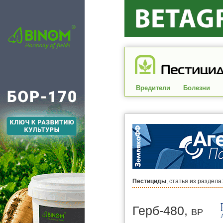
Вредители
Болезни
Пестициды
, статья из раздела
Герб-480,
ВР