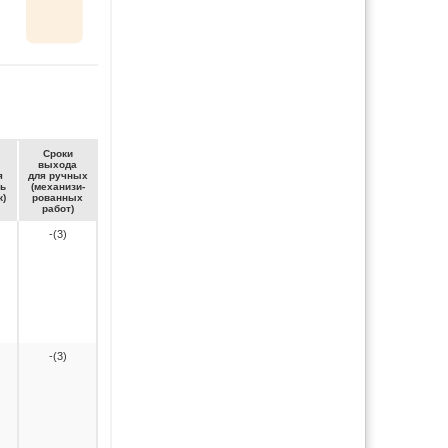
Сро­ки
вы­хо­да
я
для руч­ных
ть
(ме­ха­ни­зи­
к)
ро­ван­ных
ра­бот)
-(3)
-(3)