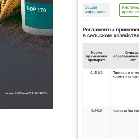
Общая
Инструкц
информация
примене
Регламенты примене
в сельском хозяйств
Нор­ма
Куль­ту­р
при­ме­не­ния
об­ра­ба­ты­ва­
пре­па­ра­та
ект
0,15-0,3
Пшеница и ячме
яровые и озимы
0,4-0,8
Кукуруза (на зе