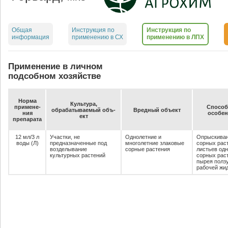
Общая
Инструкция по
Инструкция по
информация
применению в СХ
применению в ЛПХ
Применение в личном
подсобном хозяйстве
Нор­ма
Куль­ту­ра,
при­ме­не­
Спо­соб,
об­ра­ба­ты­ва­емый объ­
Вред­ный объ­ект
ния
осо­бен
ект
пре­па­ра­та
12 мл/3 л
Участки, не
Однолетние и
Опрыскиван
воды (Л)
предназначенные под
многолетние злаковые
сорных раст
возделывание
сорные растения
листьев од
культурных растений
сорных рас
пырея ползу
рабочей жид