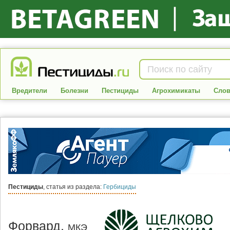
Вредители
Болезни
Пестициды
Агрохимикаты
Слов
Пестициды
, статья из раздела:
Гербициды
Форвард,
МКЭ