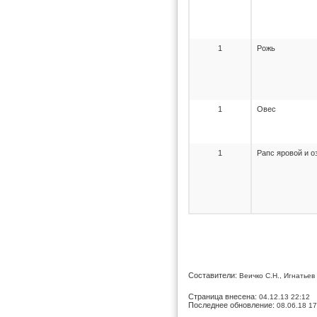
1
Рожь
1
Овес
1
Рапс яровой и 
Составители:
Веичко С.Н., Игнатьев 
Страница внесена:
04.12.13 22:12
Последнее обновление:
08.06.18 17