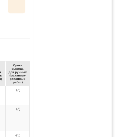
Сро­ки
вы­хо­да
я
для руч­ных
ть
(ме­ха­ни­зи­
к)
ро­ван­ных
ра­бот)
-(3)
-(3)
-(3)