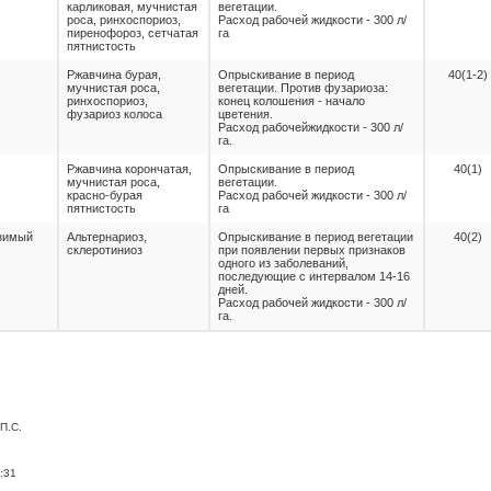
карликовая, мучнистая
вегетации.
роса, ринхоспориоз,
Расход рабочей жидкости - 300 л/
пиренофороз, сетчатая
га
пятнистость
Ржавчина бурая,
Опрыскивание в период
40(1-2)
мучнистая роса,
вегетации. Против фузариоза:
ринхоспориоз,
конец колошения - начало
фузариоз колоса
цветения.
Расход рабочейжидкости - 300 л/
га.
Ржавчина корончатая,
Опрыскивание в период
40(1)
мучнистая роса,
вегетации.
красно-бурая
Расход рабочей жидкости - 300 л/
пятнистость
га
озимый
Альтернариоз,
Опрыскивание в период вегетации
40(2)
склеротиниоз
при появлении первых признаков
одного из заболеваний,
последующие с интервалом 14-16
дней.
Расход рабочей жидкости - 300 л/
га.
П.С.
:31