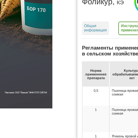
Фоликур,
КЭ
Общая
Инструкц
информация
примене
Регламенты примене
в сельском хозяйств
Нор­ма
Куль­ту­р
при­ме­не­ния
об­ра­ба­ты­ва­
пре­па­ра­та
ект
0,5
Пшеница яровая
озимая
1
Пшеница яровая
озимая
1
Ячмень яровой 