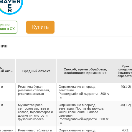
ия по
Купить
нию в СХ
ния
е
Срок
а,
Спо­соб, вре­мя об­ра­бот­ки,
ожи­да­ни
емый объ­
Вред­ный объ­ект
осо­бен­нос­ти при­ме­не­ния
(крат­нос
об­ра­бо­то
 и
Ржавчина бурая,
Опрыскивание в период
40(1-2)
ржавчина стеблевая,
вегетации.
ржавчина желтая
Расход рабочей жидкости - 300 л/
га
 и
Мучнистая роса,
Опрыскивание в период
40(1-2)
септориоз листьев и
вегетации. Против фузариоза:
колоса, пиренофороз и
конец колошения - начало
другие пятнистости,
цветения.
фузариоз колоса
Расход рабочейжидкости - 300 л/
га.
и озимый
Ржавчина стеблевая и
Опрыскивание в период
40(1)