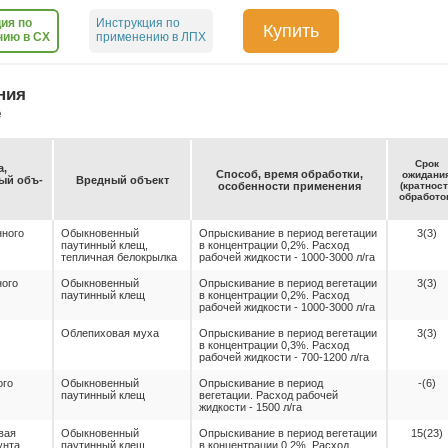
ия по
Инструкция по
Купить
нию в СХ
применению в ЛПХ
ния
е
Срок
а,
Спо­соб, вре­мя об­ра­бот­ки,
ожи­да­ни
емый объ­
Вред­ный объ­ект
осо­бен­нос­ти при­ме­не­ния
(крат­нос
об­ра­бо­то
ного
Обыкновенный
Опрыскивание в период вегетации
3(3)
паутинный клещ,
в концентрации 0,2%. Расход
тепличная белокрылка
рабочей жидкости - 1000-3000 л/га
ого
Обыкновенный
Опрыскивание в период вегетации
3(3)
паутинный клещ
в концентрации 0,2%. Расход
рабочей жидкости - 1000-3000 л/га
Облепиховая муха
Опрыскивание в период вегетации
3(3)
в концентрации 0,3%. Расход
рабочей жидкости - 700-1200 л/га
ого
Обыкновенный
Опрыскивание в период
-(6)
паутинный клещ
вегетации. Расход рабочей
жидкости - 1500 л/га
вая
Обыкновенный
Опрыскивание в период вегетации
15(23)
унта
паутинный клещ
в концентрации 0,2%. Расход