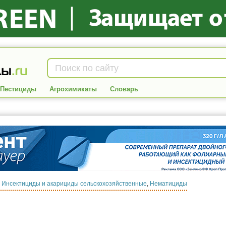
Пестициды
Агрохимикаты
Словарь
:
Инсектициды и акарициды сельскохозяйственные
,
Нематициды