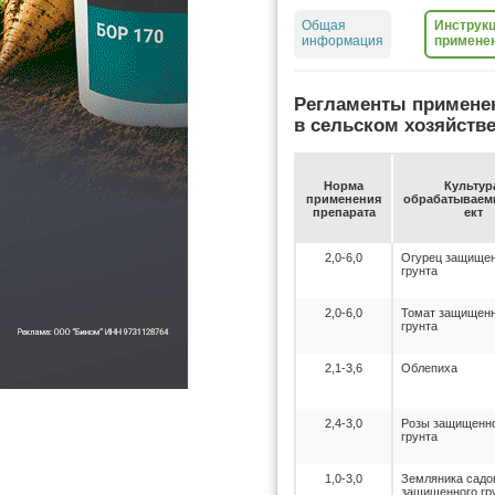
Общая
Инструкц
информация
примене
Регламенты примене
в сельском хозяйств
Нор­ма
Куль­ту­р
при­ме­не­ния
об­ра­ба­ты­ва­
пре­па­ра­та
ект
2,0-6,0
Огурец защищен
грунта
2,0-6,0
Томат защищенн
грунта
2,1-3,6
Облепиха
2,4-3,0
Розы защищенн
грунта
1,0-3,0
Земляника садо
защищенного гр