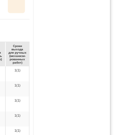
Сро­ки
вы­хо­да
я
для руч­ных
ть
(ме­ха­ни­зи­
к)
ро­ван­ных
ра­бот)
1(1)
1(1)
1(1)
1(1)
1(1)