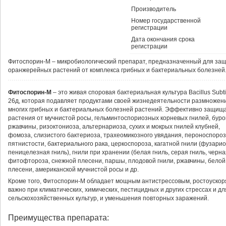
Производитель
Номер государственной
регистрации
Дата окончания срока
регистрации
Фитоспорин-М
– микробиологический препарат, предназначенный для защ
оранжерейных растений от комплекса грибных и бактериальных болезней
Фитоспорин-М
– это живая споровая бактериальная культура Bacillus Subti
26д, которая подавляет продуктами своей жизнедеятельности размножен
многих грибных и бактериальных болезней растений. Эффективно защищ
растения от мучнистой росы, гельминтоспориозных корневых гнилей, буро
ржавчины, ризоктониоза, альтернариоза, сухих и мокрых гнилей клубней,
фомоза, слизистого бактериоза, трахеомикозного увядания, пероноспороз
пятнистости, бактериального рака, церкоспороза, кагатной гнили (фузари
пеницелезная гниль), гнили при хранении (белая гниль, серая гниль, черна
фитофтороза, снежной плесени, паршы, плодовой гнили, ржавчины, белой 
плесени, американской мучнистой росы и др.
Кроме того, Фитоспорин-М обладает мощным антистрессовым, ростоуско
важно при климатических, химических, пестицидных и других стрессах и 
сельскохозяйственных культур, и уменьшения повторных заражений.
Преимущества препарата: