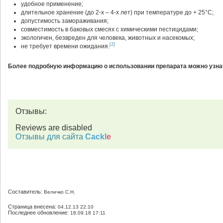
удобное применение;
длительное хранение (до 2-х – 4-х лет) при температуре до + 25°С;
допустимость замораживания;
совместимость в баковых смесях с химическими пестицидами;
экологичен, безвреден для человека, животных и насекомых;
[2]
не требует времени ожидания.
Более подробную информацию о использовании препарата можно узнат
Отзывы:
Reviews are disabled
Отзывы для сайта
Cackl
e
Составитель:
Величко С.Н.
Страница внесена:
04.12.13 22:10
Последнее обновление:
18.09.18 17:11