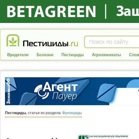
Вредители
Болезни
Пестициды
Агрохимикаты
Слов
Пестициды
, статья из раздела:
Фунгициды