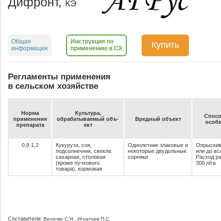
Дифронт,
КЭ
Общая
Инструкция по
Купить
информация
применению в СХ
Регламенты применения
в сельском хозяйстве
Нор­ма
Куль­ту­ра,
Спо­со
при­ме­не­ния
об­ра­ба­ты­ва­емый объ­
Вред­ный объ­ект
осо­бе
пре­па­ра­та
ект
0,8-1,2
Кукуруза, соя,
Однолетние злаковые и
Опрыскив
подсолнечник, свекла
некоторые двудольные
или до вс
сахарная, столовая
сорняки
Расход ра
(кроме пучкового
300 л/га
товара), кормовая
Составители:
Величко С.Н., Игнатьев П.С.