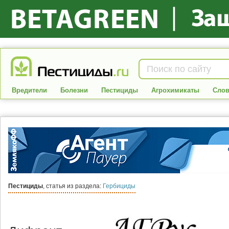
Вредители
Болезни
Пестициды
Агрохимикаты
Слов
Пестициды
, статья из раздела:
Гербициды