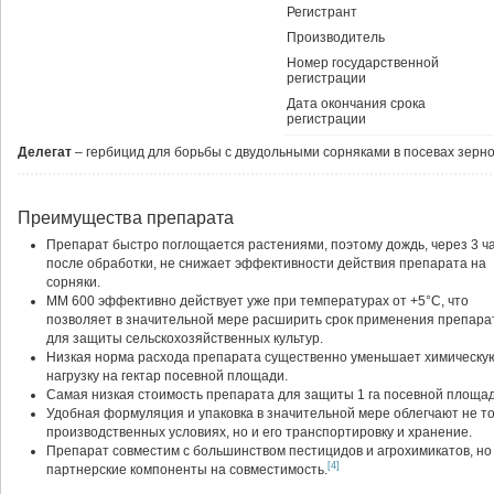
Регистрант
Производитель
Номер государственной
регистрации
Дата окончания срока
регистрации
Делегат
– гербицид для борьбы с двудольными сорняками в посевах зернов
Преимущества препарата
Препарат быстро поглощается растениями, поэтому дождь, через 3 ч
после обработки, не снижает эффективности действия препарата на
сорняки.
ММ 600 эффективно действует уже при температурах от +5°С, что
позволяет в значительной мере расширить срок применения препара
для защиты сельскохозяйственных культур.
Низкая норма расхода препарата существенно уменьшает химическу
нагрузку на гектар посевной площади.
Самая низкая стоимость препарата для защиты 1 га посевной площад
Удобная формуляция и упаковка в значительной мере облегчают не т
производственных условиях, но и его транспортировку и хранение.
Препарат совместим с большинством пестицидов и агрохимикатов, но
[4]
партнерские компоненты на совместимость.