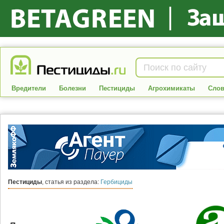
Вредители
Болезни
Пестициды
Агрохимикаты
Слов
Пестициды
, статья из раздела:
Гербициды