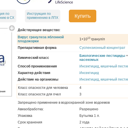
ция по
Инструкция по
Купить
нию в СХ
применению в ЛПХ
Действующее вещество:
Вирус гранулеза яблонной
13
1×10
гранул/л
плодожорки
Препаративная форма
Суспензионный концентрат
Биологические пестициды
Химический класс
насекомых
Способ проникновения
Инсектицид
,
кишечный пести
Характер действия
Инсектицид
Действие на организмы
Инсектицид
,
кишечный пести
Класс опасности для человека
4
ения
Класс опасности для пчел
3
Запрещено применение в водоохранной зоне водоемов
Авиаобработка:
Разрешено
Упаковка
Бутылка 1 л.
Срок хранения
2 года