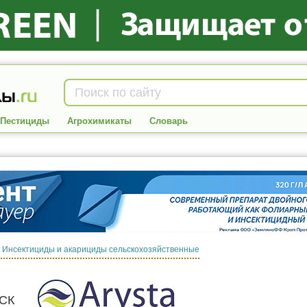
Пестициды
Агрохимикаты
Словарь
:
Инсектициды и акарициды сельскохозяйственные
СК