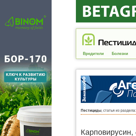
Вредители
Болезни
Пестициды
, статья из раздела
Карповирусин,