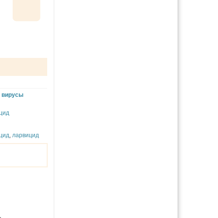
+
вирусы
цид
цид
,
ларвицид