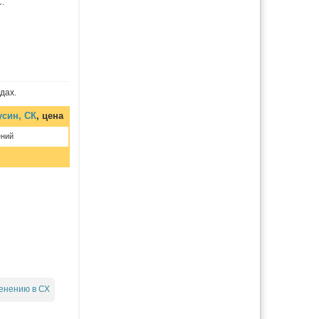
.
дах.
син, СК
, цена
ений
енению в СХ