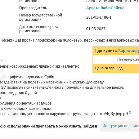
Регистрант
АРИСТА ЛАЙФСАЙЕНС С.А.С
Производитель
Ариста ЛайфСайенс
Номер государственной
201-01-1488-1
регистрации
Дата окончания срока
01.05.2027
регистрации
 инсектицид против плодожорки на яблоневых, персиковых и никтариновых са
Где купить
Карповиру
а
Нет предлож
ение новорожденных личинок) эквивалентно
Цена за тарн. ед.
 специфичное для вида Cydia.
 воздействия на полезных насекомых и окружающую среду.
GV позволяет снизить численность популяций на длительное время.
рок ожидания 0 дней.
.
рушения ориентации самцов.
 к химическим инсектицидам.
[3]
ьзованию продукт: высокая вирусная нагрузка, защита от УФ, буфер pH.
Инструкция по прим
о использовании препарата можно узнать, зайдя в