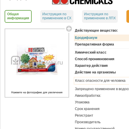
Общая
Инструкция по
Инструкция по
информация
применению в СХ
применению в ЛПХ
Действующее вещество:
Бродифакум
Препаративная форма
Химический класс
Способ проникновения
Характер действия
Действие на организмы
Класс опасности для человека
Запрещено применение в водоо
Нажмите на фотографию для увеличения
Авиаобработка:
Упаковка
Срок хранения
Регистрант
Производитель
Номер государственной