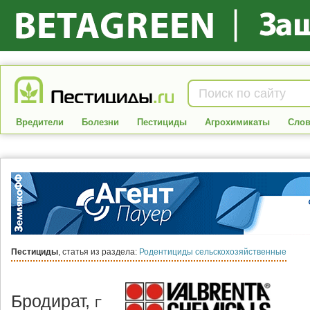
Вредители
Болезни
Пестициды
Агрохимикаты
Слов
Пестициды
, статья из раздела:
Родентициды сельскохозяйственные
Бродират,
Г